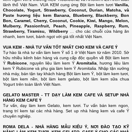
lãnh thổ Việt Nam. VUA KEM cung ứng Bột làm kem tươi
Vanilla,
Chocolate, Yogurt, Strawberry, Coconut, Durian, Matcha, và
Paste hương liệu kem Banana, Blueberry, Blackberry, Bon
Bon, Caramel, Cherry, Coconut, Cookie, Kiwi, Mango, Melon,
Mulberry, Passionfruit, Peach, Pineapple, Raspberry, Rum,
Strawberry, Tiramisu, Wildberry
… cho các chuỗi cửa hàng ăn
nhanh, kem tươi, bánh ngọt với giá tốt nhất Việt Nam.
VUA KEM - NHÀ TƯ VẤN TỐT NHẤT CHO KEM VÀ CAFE Ý
Tự hào là nhà tư vấn làm kem Ý số 1 ở Việt Nam từ năm 2010. Sở
hữu nhiều kênh bán hàng và cung cấp độc quyền về Bột làm kem
Ý
Rubicone
, nguyên liệu làm kem Ý
Aromitalia
, hương liệu làm
kem Ý Rubicone và phụ gia làm kem Ý Aromitalia.
Nhập tận xưởng
nhà máy, bán tận tay khách hàng Bột làm kem Ý, bột làm kem tươi,
bột làm kem nền, bột làm kem gelato, bột làm kem sữa chua
Yogurt trên toàn lãnh Việt Nam.
GELATO MASTER - TT DẠY LÀM KEM CAFE VÀ SETUP NHÀ
HÀNG KEM CAFE Ý
Tư vấn, dạy làm kem Gelato, kem tươi. Tư vấn bán kem ngon,
trang trí kem tại các nhà hàng. Set up nhà hàng kem và cafe Ý
chuyên nghiệp.
ROMA DELA - NHÀ HÀNG MẪU KIỂU Ý, NƠI ĐÀO TẠO KỸ