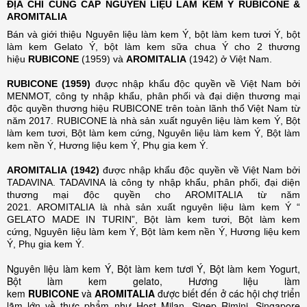
ĐỊA CHỈ CUNG CẤP NGUYÊN LIỆU LÀM KEM Ý RUBICONE &
AROMITALIA
Bán và giới thiệu Nguyên liệu làm kem Ý, bột làm kem tươi Ý, bột
làm kem Gelato Ý, bột làm kem sữa chua Ý cho 2 thương
hiệu
RUBICONE
(1959) và
AROMITALIA
(1942) ở Việt Nam.
RUBICONE (1959)
được nhập khẩu độc quyền về Việt Nam bởi
MENMOT, công ty nhập khẩu, phân phối và đại diện thương mại
độc quyền thương hiệu RUBICONE trên toàn lãnh thổ Việt Nam từ
năm 2017. RUBICONE là nhà sản xuất nguyên liệu làm kem Ý, Bột
làm kem tươi, Bột làm kem cứng, Nguyên liệu làm kem Ý, Bột làm
kem nền Ý, Hương liệu kem Ý, Phụ gia kem Ý.
AROMITALIA (1942)
được nhập khẩu độc quyền về Việt Nam bởi
TADAVINA. TADAVINA là công ty nhập khẩu, phân phối, đại diện
thương mại độc quyền cho AROMITALIA từ năm
2021. AROMITALIA là nhà sản xuất nguyên liệu làm kem Ý “
GELATO MADE IN TURIN”, Bột làm kem tươi, Bột làm kem
cứng, Nguyên liệu làm kem Ý, Bột làm kem nền Ý, Hương liệu kem
Ý, Phụ gia kem Ý.
Nguyên liệu làm kem Ý, Bột làm kem tươi Ý, Bột làm kem Yogurt,
Bột làm kem gelato, Hương liệu làm
kem
RUBICONE
và
AROMITALIA
được biết đến ở các hội chợ triển
lãm lớn về thực phẩm như Host Milan, Sigep Rimini, Singapore