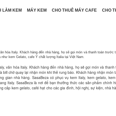
U LÀM KEM
MÁY KEM
CHO THUÊ MÁY CAFE
CHO T
văn hóa Italy. Khách hàng đến nhà hàng, họ sẽ gọi món và thanh toán trước t
như kem Gelato, cafe Ý chất lượng Italia tại Việt Nam.
aly, văn hóa Italy. Khách hàng đến nhà hàng, họ sẽ gọi món và thanh 
à bill chờ quay lại nhận món khi thẻ rung báo. Khách hàng nhận món t
ng gian nhà hàng. SasaBeza có phục vụ kem Italy, kem gelato, kem
 vang Italy. SasaBeza là nơi để bạn thưởng thức các sản phẩm chính h
g cấp kem gelato, café hạt cho các gia đình, hội nghị, sự kiện, nhà h