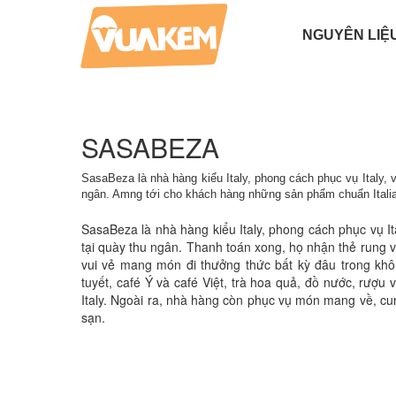
NGUYÊN LIỆ
BỘT LÀM BÁNH
PHỤ GIA LÀM KEM
BỘT LÀM KEM TƯƠI
HƯƠNG LIỆU LÀM KEM
BỘT LÀM KEM CỨNG
SASABEZA
SasaBeza là nhà hàng kiểu Italy, phong cách phục vụ Italy, 
ngân. Amng tới cho khách hàng những sản phẩm chuẩn Italia 
SasaBeza là nhà hàng kiểu Italy, phong cách phục vụ It
tại quày thu ngân. Thanh toán xong, họ nhận thẻ rung v
vui vẻ mang món đi thưởng thức bất kỳ đâu trong khô
tuyết, café Ý và café Việt, trà hoa quả, đồ nước, rượu
Italy. Ngoài ra, nhà hàng còn phục vụ món mang về, cun
sạn.