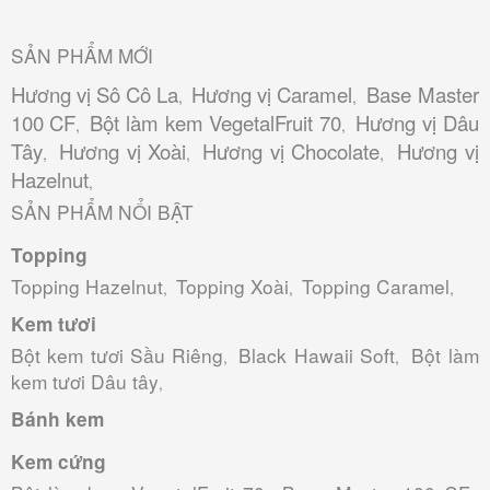
SẢN PHẨM MỚI
Hương vị Sô Cô La
Hương vị Caramel
Base Master
,
,
100 CF
Bột làm kem VegetalFruit 70
Hương vị Dâu
,
,
Tây
Hương vị Xoài
Hương vị Chocolate
Hương vị
,
,
,
Hazelnut
,
SẢN PHẨM NỔI BẬT
Topping
Topping Hazelnut
Topping Xoài
Topping Caramel
,
,
,
Kem tươi
Bột kem tươi Sầu Riêng
Black Hawaii Soft
Bột làm
,
,
kem tươi Dâu tây
,
Bánh kem
Kem cứng