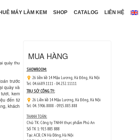
HUÊ MÁY LÀM KEM
SHOP
CATALOG
LIÊN HỆ
MUA HÀNG
ại quày thu
SHOWROOM:
26 liền kề 14 Mậu Lương, Hà Đông, Hà Nội
toán trước
Tel: 04.6689.1111 - 04.232.11111
ại quày và
TRỤ SỞ CÔNG TY:
 tươi, kem
iệu đến từ
26 Liền kề 14 Mậu Lương, Hà Đông, Hà Nội
àng, khách
Tel: 04. 3906.8888 - 0915.883.888
THANH TOÁN:
Chủ TK: Công ty TNHH thực phẩm Phú An
Số TK 1: 915 883 888
Tại: ACB, CN Hà Đông, Hà Nội