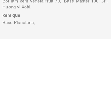
Bột làm kem VegetalFruit 70
Base Master 100 CF
,
,
Hương vị Xoài
,
kem que
Base Planetaria
,