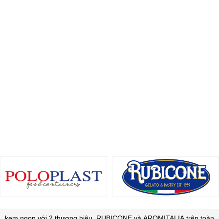
kem ngon với 2 thương hiệu RUBICONE và AROMITALIA trên toàn