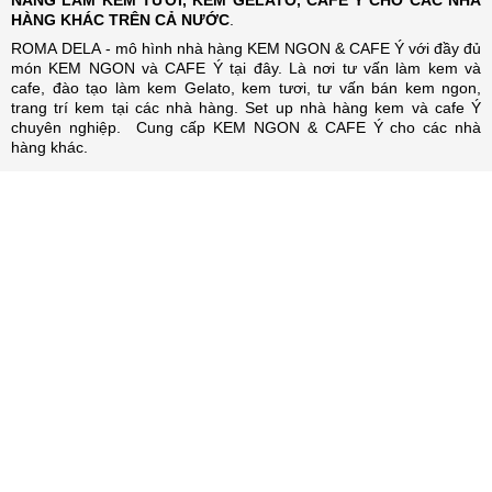
NĂNG LÀM KEM TƯƠI, KEM GELATO, CAFE Ý CHO CÁC NHÀ
HÀNG KHÁC TRÊN CẢ NƯỚC
.
ROMA DELA - mô hình nhà hàng KEM NGON & CAFE Ý với đầy đủ
món KEM NGON và CAFE Ý tại đây. Là nơi tư vấn làm kem và
cafe, đào tạo làm kem Gelato, kem tươi, tư vấn bán kem ngon,
trang trí kem tại các nhà hàng. Set up nhà hàng kem và cafe Ý
chuyên nghiệp. Cung cấp KEM NGON & CAFE Ý cho các nhà
hàng khác.