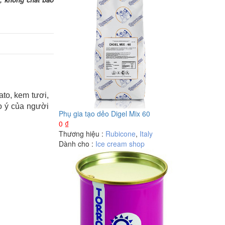
ato, kem tươi,
o ý của người
Phụ gia tạo dẻo Digel Mix 60
0
₫
Thương hiệu :
Rubicone
,
Italy
Dành cho :
Ice cream shop