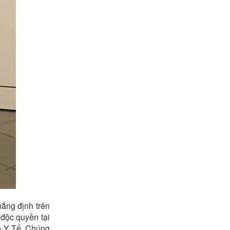
ẳng định trên
độc quyền tại
ộ Y Tế. Chúng