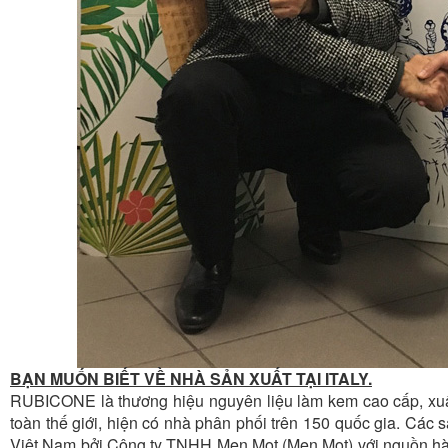
BẠN MUỐN BIẾT VỀ NHÀ SẢN XUẤT TẠI ITALY.
RUBICONE là thương hiệu nguyên liệu làm kem cao cấp, xuất 
toàn thế giới, hiện có nhà phân phối trên 150 quốc gia. Cá
Việt Nam bởi Công ty TNHH Men Mot (
Men Mot
) với nguồn 