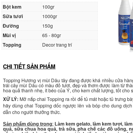
Bột kem
100gr
Sữa tươi
1000gr
Đường
150g
Mùi vị
65 - 80gr
Topping
Decor trang trí
CHI TIẾT SẢN PHẨM
Topping Hương vị mùi Dâu tây đang được khá nhiều cửa hàng
trái cây mùi Dâu có màu đỏ tươi, đẹp và thơm được làm từ thàn
hoa quả thanh nhẹ, ít béo của Ý, cho kem chất lượng, tốt cho 
XỬ LÝ:
Mở nắp chai Topping ra rồi để tủ mát hoặc tủ trưng bà
hãy dùng chai Topping dốc ngược lên và bóp cho dung dịch 
dẫn cho người thưởng thức.
Sản phẩm dùng trong
:
Làm kem gelato, làm kem tươi, làm
quả, sữa chua hoa quả, trà sữa, pha chế các đồ uống, nư