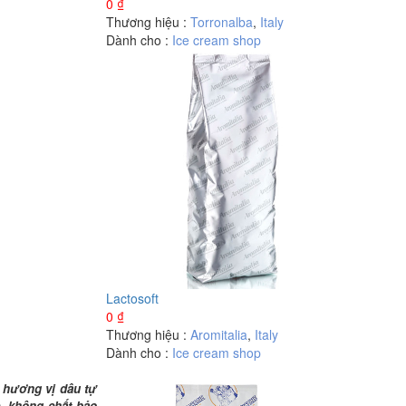
0
₫
Thương hiệu :
Torronalba
,
Italy
Dành cho :
Ice cream shop
Lactosoft
0
₫
Thương hiệu :
Aromitalia
,
Italy
Dành cho :
Ice cream shop
 hương vị dâu tự
c, không chất bảo