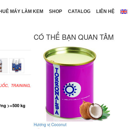
HUÊ MÁY LÀM KEM
SHOP
CATALOG
LIÊN HỆ
CÓ THỂ BẠN QUAN TÂM
UỐC, TRAINING,
ợng >=500 kg
Hương vị Coconut