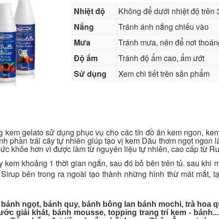
Nhiệt độ
Không để dưới nhiệt độ trên
Nắng
Tránh ánh nắng chiếu vào
Mưa
Tránh mưa, nên để nơi thoán
Độ ẩm
Tránh độ ẩm cao, ẩm ướt
Sử dụng
Xem chi tiết trên sản phẩm
 kem gelato sử dụng phục vụ cho các tín đồ ăn kem ngon, ke
h phần trái cây tự nhiên giúp tạo vị kem Dâu thơm ngọt ngon là
sức khỏe hơn vì được làm từ nguyên liệu tự nhiên, cao cấp từ Rub
y kem khoảng 1 thời gian ngắn, sau đó bỏ bên trên tủ. sau khi
Sirup bên trong ra ngoài tạo thành những hình thừ mát mắt, t
 bánh ngọt, bánh quy, bánh bông lan bánh mochi, trà hoa 
ớc giải khát, bánh mousse, topping trang trí kem - bánh..