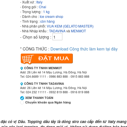
- Xuất xứ :
Italy
- Đóng gói :
Chai
- Trọng lượng :
1 kg
- Dành cho :
Ice cream shop
- Tình trạng :
còn hàng
- Nhà phân phối:
VUA KEM (GELATO MASTER)
- Nhà Nhập khẩu :
TADAVINA
và
MENMOT
- Chọn số lượng :
* CÔNG THỨC :
Download Công thức làm kem tại đây
CÔNG TY TNHH MENMOT
Add: 26 Liền kề 14 Mậu Lương, Hà Đông, Hà Nội
Tel: 024.6689 1111 - 0986 883 888 - 0915 883 888
CÔNG TY TNHH TADAVINA
Add: 26 Liền kề 14 Mậu Lương, Hà Đông, Hà Nội
Tel: 024 232 11111 - 0932 819 888 - 0916 819 888
XEM THANH TOÁN
Chuyển khoản qua Ngân hàng
Ngân hàng Ngoại thương Việt Nam
Chi nhánh:
Vietcombank Tây Hà Nội
 có vị Dâu. Topping dâu tây là dòng siro cao cấp đến từ Italy mang
Chủ TK:
CÔNG TY TNHH MENMOT
on của các loại topping, đa dạng mùi vị, không sử dụng đường hóa họ