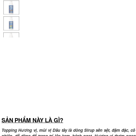
SẢN PHẨM NÀY LÀ GÌ?
Topping Hương vị, mùi vị Dâu tây là dòng Sirup sền sệt, đậm đặc, cô đặc
nhiên, dễ dàng để trang trí lên kem, bánh ngọt. Hương vị thơm ng