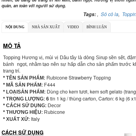
quản, an toàn với người sử dụng.
Tags:
,
Sô cô la
,
Toppi
NỘI DUNG
NHÀ SẢN XUẤT
VIDEO
BÌNH LUẬN
MÔ TẢ
Topping Hương vị, mùi vị Dâu tây là dòng Sirup sền sệt, đậm 
bánh ngọt, nhằm tạo nên sự hấp dẫn cho sản phẩm trước kh
trang trí.
Rubicone Strawberry Topping
* TÊN SẢN PHẨM:
F444
* MÃ SẢN PHẨM:
Dùng cho kem tươi, kem soft gelato (trang 
* LOẠISẢN PHẨM:
tin 1 kg / thùng carton, Carton: 6 kg (6 x
* TRỌNG LƯỢNG: 6
* CÁCH SỬ DỤNG:
Decor
* THƯƠNG HIỆU:
Rubicone
Italy
* XUẤT XỨ:
CÁCH SỬ DỤNG