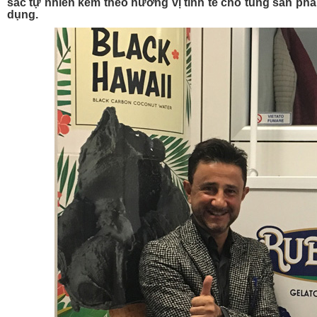
sắc tự nhiên kèm theo hương vị tinh tế cho tùng sản p
dụng.