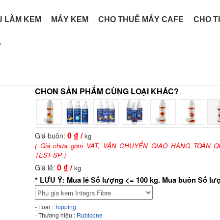
U LÀM KEM
MÁY KEM
CHO THUÊ MÁY CAFE
CHO T
y
CHON SẢN PHẨM CÙNG LOẠI KHÁC?
0
₫ /
Giá buôn:
kg
( Giá chưa gồm VAT, VẬN CHUYỂN GIAO HÀNG TOÀN Q
TEST SP )
0
₫ /
Giá lẻ:
kg
* LƯU Ý: Mua lẻ Số lượng <= 100 kg. Mua buôn Số lư
- Loại :
Topping
- Thương hiệu :
Rubicone