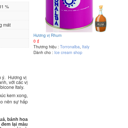
 31 %
g mát
Hương vị Rhum
0
₫
Thương hiệu :
Torronalba
,
Italy
Dành cho :
Ice cream shop
m ý. Hương vị
nh, với các vị
icone Italy.
 múc kem xong,
ạo nên sự hấp
quả, bánh hoa
. đem lại màu