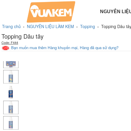
NGUYÊN LIỆ
BỘT LÀM BÁNH
PHỤ GIA LÀM KEM
BỘT LÀM KEM TƯƠI
HƯƠNG LIỆU LÀM KEM
BỘT LÀM KEM CỨNG
Trang chủ
›
NGUYÊN LIỆU LÀM KEM
›
Topping
›
Topping Dâu tâ
Topping Dâu tây
Code: F444
Bạn muốn mua thêm Hàng khuyến mại, Hàng đã qua sử dụng?