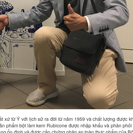
xứ từ Ý với lịch sử ra đời từ năm 1959 và chất lượng được kh
c sản phẩm bột làm kem Rubicone được nhập khẩu và phân phối 
hàng ổn định và được cấp chứng nhận an toàn thực phẩm của B