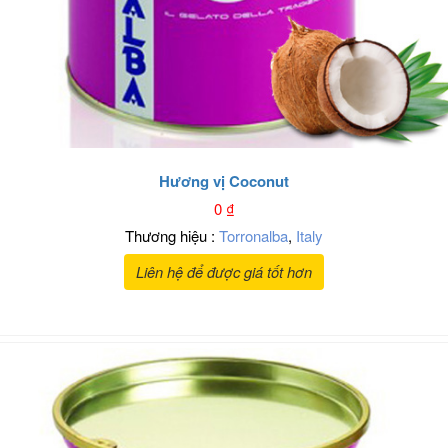
Hương vị Coconut
0
₫
Thương hiệu :
Torronalba
,
Italy
Liên hệ để được giá tốt hơn