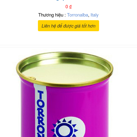
0
₫
Thương hiệu :
Torronalba
,
Italy
Liên hệ để được giá tốt hơn