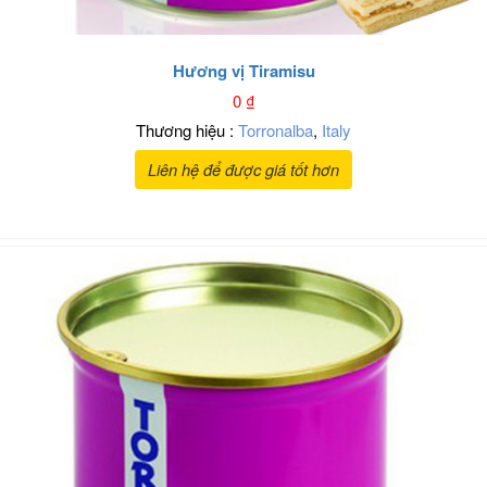
Hương vị Tiramisu
0
₫
Thương hiệu :
Torronalba
,
Italy
Liên hệ để được giá tốt hơn