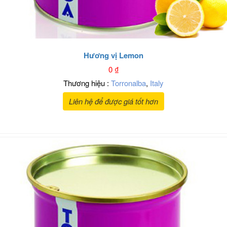
Hương vị Lemon
0
₫
Thương hiệu :
Torronalba
,
Italy
Liên hệ để được giá tốt hơn