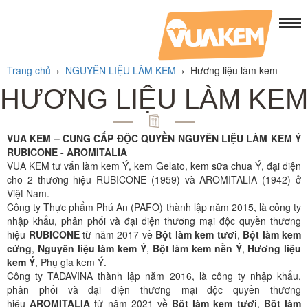
Trang chủ
›
NGUYÊN LIỆU LÀM KEM
›
Hương liệu làm kem
HƯƠNG LIỆU LÀM KEM
VUA KEM – CUNG CẤP ĐỘC QUYỀN NGUYÊN LIỆU LÀM KEM Ý
RUBICONE - AROMITALIA
VUA KEM tư vấn làm kem Ý, kem Gelato, kem sữa chua Ý, đại diện
cho 2 thương hiệu RUBICONE (1959) và AROMITALIA (1942) ở
Việt Nam.
Công ty Thực phẩm Phú An (PAFO) thành lập năm 2015, là công ty
nhập khẩu, phân phối và đại diện thương mại độc quyền thương
hiệu
RUBICONE
từ năm 2017 về
Bột làm kem tươi
,
Bột làm kem
cứng
,
Nguyên liệu làm kem Ý
,
Bột làm kem nền Ý
,
Hương liệu
kem Ý
, Phụ gia kem Ý.
Công ty TADAVINA thành lập năm 2016, là công ty nhập khẩu,
phân phối và đại diện thương mại độc quyền thương
hiệu
AROMITALIA
từ năm 2021 về
Bột làm kem tươi
,
Bột làm