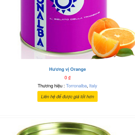
Hương vị Orange
0
₫
Thương hiệu :
Torronalba
,
Italy
Liên hệ để được giá tốt hơn