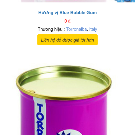
Hương vị Blue Bubble Gum
0
₫
Thương hiệu :
Torronalba
,
Italy
Liên hệ để được giá tốt hơn