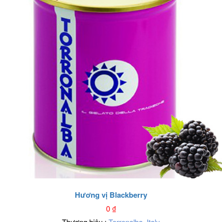
Hương vị Blackberry
0
₫
Thương hiệu :
Torronalba
,
Italy