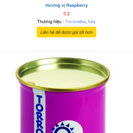
Hương vị Raspberry
0
₫
Thương hiệu :
Torronalba
,
Italy
Liên hệ để được giá tốt hơn