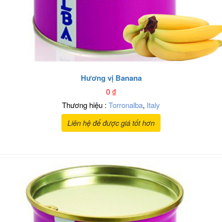
Hương vị Banana
0
₫
Thương hiệu :
Torronalba
,
Italy
Liên hệ để được giá tốt hơn