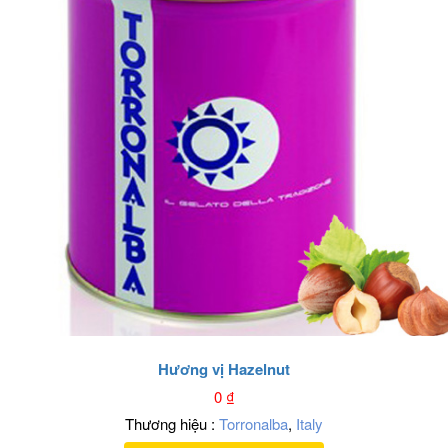
Hương vị Hazelnut
0
₫
Thương hiệu :
Torronalba
,
Italy