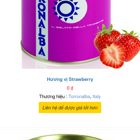
Hương vị Strawberry
0
₫
Thương hiệu :
Torronalba
,
Italy
Liên hệ để được giá tốt hơn