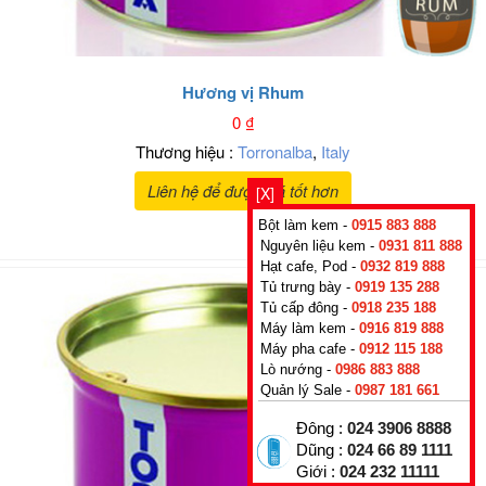
Hương vị Rhum
0
₫
Thương hiệu :
Torronalba
,
Italy
Liên hệ để được giá tốt hơn
[X]
Bột làm kem -
0915 883 888
Nguyên liệu kem -
0931 811 888
Hạt cafe, Pod -
0932 819 888
Tủ trưng bày -
0919 135 288
Tủ cấp đông -
0918 235 188
Máy làm kem -
0916 819 888
Máy pha cafe -
0912 115 188
Lò nướng -
0986 883 888
Quản lý Sale -
0987 181 661
Đông :
024 3906 8888
Dũng :
024 66 89 1111
Giới :
024 232 11111