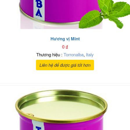
Hương vị Mint
0
₫
Thương hiệu :
Torronalba
,
Italy
Liên hệ để được giá tốt hơn