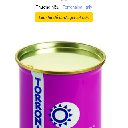
Thương hiệu :
Torronalba
,
Italy
Liên hệ để được giá tốt hơn