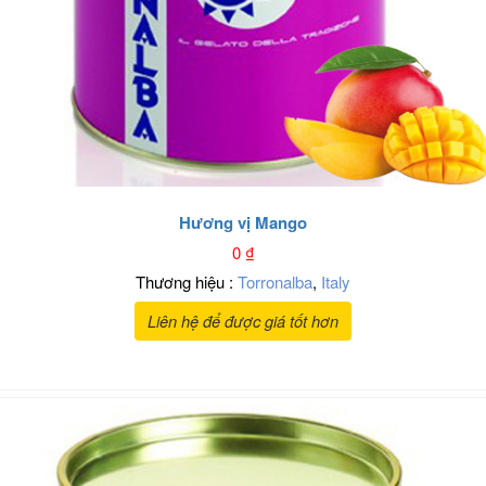
Hương vị Mango
0
₫
Thương hiệu :
Torronalba
,
Italy
Liên hệ để được giá tốt hơn