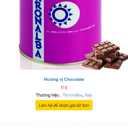
Hương vị Chocolate
0
₫
Thương hiệu :
Torronalba
,
Italy
Liên hệ để được giá tốt hơn