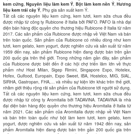
kem cứng
,
Nguyên liệu làm kem Ý
,
Bột làm kem nền Ý
,
Hương
liệu kem trái cây Ý
, Phụ gia sản xuất kem Ý.
Tất cả các nguyên liệu kem cứng, kem tươi, kem sữa chua đều
được nhập từ công ty Rubicone ở Italia bởi PAFO. PAFO là nhà đại
diện bán hàng độc quyền cho thương hiệu Rubicone ở Italia từ năm
2017. Các sản phẩm của Rubicone được nhập về Việt Nam và bán
trên toàn quốc. Sản phẩm của Rubicone có nhiều dòng như kem
tươi, kem gelato, kem yogurt, được nghiên cứu và sản xuất từ năm
1959 đến nay, sản phẩm Rubicone hiện đang được bán trên gần
200 quốc gia trên thế giới. Trong những năm gần đây, sản phẩm
của Rubicone được biết đến ở các hội chợ triển lãm lớn về thực
phẩm như Host Milan, Sigep Rimini, Singapore Expo, Hotelex,
Hofex, Gulfood, Europain, Expo Sweet, IBA, Hostelco, MIG, SIAL,
SIRHA, Gastropan, FHA,… và nhiều sự kiện lớn khác trên thế giới,
nhằm giới thiệu rộng rãi sản phẩm của Rubicone tới người sử dụng.
Tất cả các nguyên liệu kem cứng, kem tươi, kem sữa chua đều
được nhập từ công ty Aromitalia bởi TADAVINA. TADAVINA là nhà
đại diện bán hàng độc quyền cho thương hiệu Aromitalia ở Italia từ
năm 2021. Các sản phẩm của Aromitalia được nhập về Việt Nam
và bán trên toàn quốc như bột làm kem tươi, kem gelato, kem
yogurt, được nghiên cứu và sản xuất từ năm 1942 đến nay, sản
phẩm Aromitalia hiện đang được bán trên gần 200 quốc gia trên