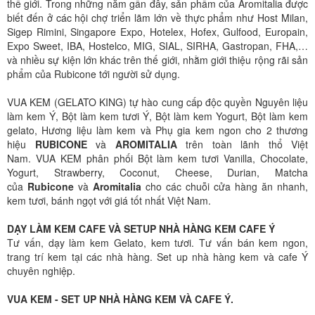
thế giới. Trong những năm gần đây, sản phẩm của Aromitalia được
biết đến ở các hội chợ triển lãm lớn về thực phẩm như Host Milan,
Sigep Rimini, Singapore Expo, Hotelex, Hofex, Gulfood, Europain,
Expo Sweet, IBA, Hostelco, MIG, SIAL, SIRHA, Gastropan, FHA,…
và nhiều sự kiện lớn khác trên thế giới, nhằm giới thiệu rộng rãi sản
phẩm của Rubicone tới người sử dụng.
VUA KEM (GELATO KING) tự hào cung cấp độc quyền Nguyên liệu
làm kem Ý, Bột làm kem tươi Ý, Bột làm kem Yogurt, Bột làm kem
gelato, Hương liệu làm kem và Phụ gia kem ngon cho 2 thương
hiệu
RUBICONE
và
AROMITALIA
trên toàn lãnh thổ Việt
Nam. VUA KEM phân phối Bột làm kem tươi Vanilla, Chocolate,
Yogurt, Strawberry, Coconut, Cheese, Durian, Matcha
của
Rubicone
và
Aromitalia
cho các chuỗi cửa hàng ăn nhanh,
kem tươi, bánh ngọt với giá tốt nhất Việt Nam.
DẠY LÀM KEM CAFE VÀ SETUP NHÀ HÀNG KEM CAFE Ý
Tư vấn, dạy làm kem Gelato, kem tươi. Tư vấn bán kem ngon,
trang trí kem tại các nhà hàng. Set up nhà hàng kem và cafe Ý
chuyên nghiệp.
VUA KEM - SET UP NHÀ HÀNG KEM VÀ CAFE Ý.