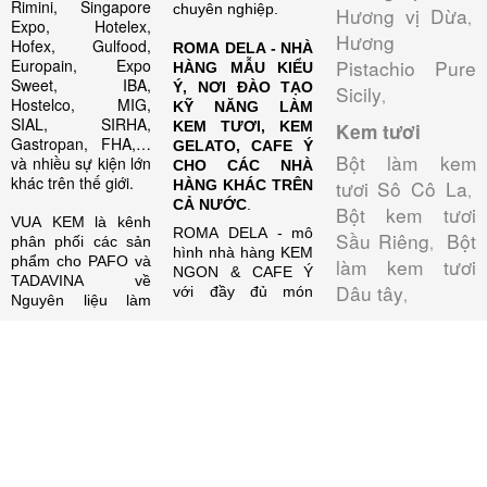
Rimini, Singapore
chuyên nghiệp.
Hương vị Dừa
,
Expo, Hotelex,
Hương
Hofex, Gulfood,
ROMA DELA - NHÀ
Europain, Expo
Pistachio Pure
HÀNG MẪU KIỂU
Sweet, IBA,
Ý, NƠI ĐÀO TẠO
Sicily
,
Hostelco, MIG,
KỸ NĂNG LÀM
SIAL, SIRHA,
KEM TƯƠI, KEM
Kem tươi
Gastropan, FHA,…
GELATO, CAFE Ý
Bột làm kem
và nhiều sự kiện lớn
CHO CÁC NHÀ
khác trên thế giới.
tươi Sô Cô La
HÀNG KHÁC TRÊN
,
CẢ NƯỚC
.
Bột kem tươi
VUA KEM là kênh
ROMA DELA - mô
Sầu Riêng
Bột
,
phân phối các sản
hình nhà hàng KEM
phẩm cho PAFO và
làm kem tươi
NGON & CAFE Ý
TADAVINA về
Dâu tây
với đầy đủ món
,
Nguyên liệu làm