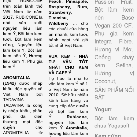
Passion Fruit
hiệu RUBICONE
Peach, Pineapple,
,
trên toàn lãnh thổ
Raspberry, Rum,
Bột làm kem
Việt Nam từ năm
Strawberry,
nền Base
2017. RUBICONE là
Tiramisu,
nhà sản xuất
Wildberry
… cho
Vegan 200 CF
,
nguyên liệu làm
các chuỗi cửa hàng
Phụ gia kem
kem Ý, Bột làm kem
ăn nhanh, kem tươi,
tươi, Bột làm kem
Integra Fibre
bánh ngọt với giá
,
cứng, Nguyên liệu
tốt nhất Việt Nam.
Hương vị Mơ
,
làm kem Ý, Bột làm
Chống chảy
kem nền Ý, Hương
VUA KEM - NHÀ
liệu kem Ý, Phụ gia
TƯ VẤN TỐT
kem Setina
,
kem Ý.
NHẤT CHO KEM
Hương vị
VÀ CAFE Ý
AROMITALIA
Tự hào là nhà tư
Coconut
,
(1942)
được nhập
vấn làm kem Ý số 1
SẢN PHẨM NỔI
khẩu độc quyền về
ở Việt Nam từ năm
Việt Nam bởi
2010. Sở hữu nhiều
BẬT
TADAVINA.
kênh bán hàng và
TADAVINA là công
cung cấp độc quyền
Yogurt
ty nhập khẩu, phân
về Bột làm kem
phối, đại diện
Bột làm kem
Ý
Rubicone
,
thương mại độc
nguyên liệu làm
chua Yogasoft
,
quyền cho
kem Ý
Aromitalia
,
AROMITALIA từ
hương liệu làm kem
Kem cứng