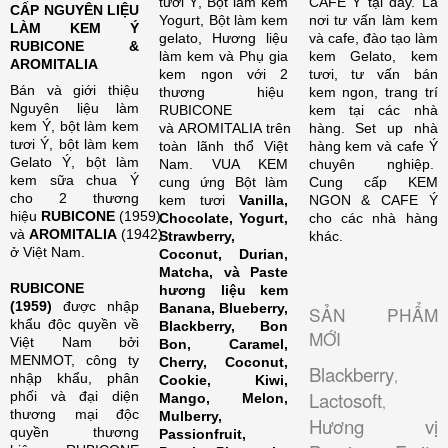
tươi Ý, Bột làm kem
CAFE Ý tại đây. Là
CẤP NGUYÊN LIỆU
Yogurt, Bột làm kem
nơi tư vấn làm kem
LÀM KEM Ý
gelato, Hương liệu
và cafe, đào tạo làm
RUBICONE &
làm kem và Phụ gia
kem Gelato, kem
AROMITALIA
kem ngon với 2
tươi, tư vấn bán
Bán và giới thiệu
thương hiệu
kem ngon, trang trí
Nguyên liệu làm
RUBICONE
kem tại các nhà
kem Ý, bột làm kem
và AROMITALIA trên
hàng. Set up nhà
tươi Ý, bột làm kem
toàn lãnh thổ Việt
hàng kem và cafe Ý
Gelato Ý, bột làm
Nam. VUA KEM
chuyên nghiệp.
kem sữa chua Ý
cung ứng Bột làm
Cung cấp KEM
cho 2 thương
kem tươi
Vanilla,
NGON & CAFE Ý
hiệu
RUBICONE
(1959)
Chocolate, Yogurt,
cho các nhà hàng
và
AROMITALIA
(1942)
Strawberry,
khác.
ở Việt Nam.
Coconut, Durian,
Matcha, và Paste
RUBICONE
hương liệu kem
(1959)
được nhập
Banana, Blueberry,
SẢN PHẨM
khẩu độc quyền về
Blackberry, Bon
MỚI
Việt Nam bởi
Bon, Caramel,
MENMOT, công ty
Cherry, Coconut,
Blackberry
,
nhập khẩu, phân
Cookie, Kiwi,
Lactosoft
phối và đại diện
Mango, Melon,
,
thương mại độc
Mulberry,
Hương vị
quyền thương
Passionfruit,