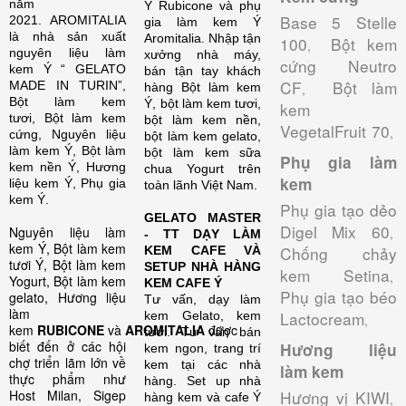
năm
Ý Rubicone và phụ
Base 5 Stelle
2021. AROMITALIA
gia làm kem Ý
là nhà sản xuất
Aromitalia.
Nhập tận
100
Bột kem
,
nguyên liệu làm
xưởng nhà máy,
cứng Neutro
kem Ý “ GELATO
bán tận tay khách
CF
Bột làm
MADE IN TURIN”,
hàng Bột làm kem
,
Bột làm kem
Ý, bột làm kem tươi,
kem
tươi, Bột làm kem
bột làm kem nền,
VegetalFruit 70
,
cứng, Nguyên liệu
bột làm kem gelato,
làm kem Ý, Bột làm
bột làm kem sữa
Phụ gia làm
kem nền Ý, Hương
chua Yogurt trên
kem
liệu kem Ý, Phụ gia
toàn lãnh Việt Nam.
kem Ý.
Phụ gia tạo dẻo
GELATO MASTER
Digel Mix 60
Nguyên liệu làm
,
- TT DẠY LÀM
kem Ý, Bột làm kem
Chống chảy
KEM CAFE VÀ
tươi Ý, Bột làm kem
SETUP NHÀ HÀNG
kem Setina
,
Yogurt, Bột làm kem
KEM CAFE Ý
Phụ gia tạo béo
gelato, Hương liệu
Tư vấn, dạy làm
làm
Lactocream
kem Gelato, kem
,
kem
RUBICONE
và
AROMITALIA
được
tươi. Tư vấn bán
biết đến ở các hội
Hương liệu
kem ngon, trang trí
chợ triển lãm lớn về
kem tại các nhà
làm kem
thực phẩm như
hàng. Set up nhà
Host Milan, Sigep
Hương vị KIWI
hàng kem và cafe Ý
,