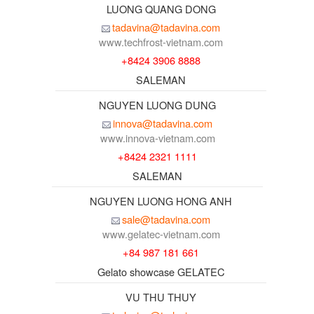
LUONG QUANG DONG
tadavina@tadavina.com
www.techfrost-vietnam.com
+8424 3906 8888
SALEMAN
NGUYEN LUONG DUNG
innova@tadavina.com
www.innova-vietnam.com
+8424 2321 1111
SALEMAN
NGUYEN LUONG HONG ANH
sale@tadavina.com
www.gelatec-vietnam.com
+84 987 181 661
Gelato showcase GELATEC
VU THU THUY