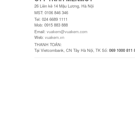
26 Liền kề 14 Mậu Lương, Hà Nội
MST: 0106 846 346
Tel: 024 6689 1111
Mob: 0915 883 888
Email:
vuakem@vuakem.com
Web:
vuakem.vn
THANH TOÁN:
Tại Vietcombank, CN Tây Hà Nội, TK Số:
069 1000 811 