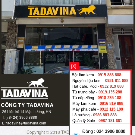
[X]
Bột làm kem -
0915 883 888
Nguyên liệu kem -
0931 811 888
Hạt cafe, Pod -
0932 819 888
Tủ trưng bày -
0919 135 288
Tủ cấp đông -
0918 235 188
Máy làm kem -
0916 819 888
Máy pha cafe -
0912 115 188
Lò nướng -
0986 883 888
Quản lý Sale -
0987 181 661
Copyright © 2018
TADAVINA CO., LTD
Đông :
024 3906 8888
- All