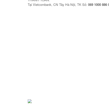
Tại Vietcombank, CN Tây Hà Nội, TK Số:
069 1000 886 