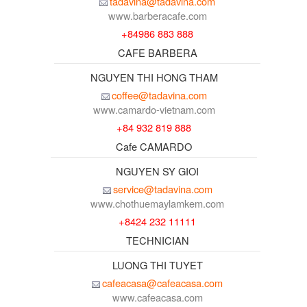
tadavina@tadavina.com
www.barberacafe.com
+84986 883 888
CAFE BARBERA
NGUYEN THI HONG THAM
coffee@tadavina.com
www.camardo-vietnam.com
+84 932 819 888
Cafe CAMARDO
NGUYEN SY GIOI
service@tadavina.com
www.chothuemaylamkem.com
+8424 232 11111
TECHNICIAN
LUONG THI TUYET
cafeacasa@cafeacasa.com
www.cafeacasa.com