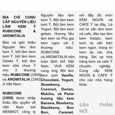
Nguyên liệu làm
với đầy đủ món
ĐỊA CHỈ CUNG
kem Ý, Bột làm kem
KEM NGON và
CẤP NGUYÊN LIỆU
tươi Ý, Bột làm kem
CAFE Ý tại đây. Là
LÀM KEM Ý
Yogurt, Bột làm kem
nơi tư vấn làm kem
RUBICONE &
gelato, Hương liệu
và cafe, đào tạo làm
AROMITALIA
làm kem và Phụ gia
kem Gelato, kem
Bán và giới thiệu
kem ngon với 2
tươi, tư vấn bán
Nguyên liệu làm
thương hiệu
kem ngon, trang trí
kem Ý, bột làm kem
RUBICONE
kem tại các nhà
tươi Ý, bột làm kem
và AROMITALIA trên
hàng. Set up nhà
Gelato Ý, bột làm
toàn lãnh thổ Việt
hàng kem và cafe Ý
kem sữa chua Ý
Nam. VUA KEM
chuyên nghiệp.
cho 2 thương
cung ứng Bột làm
Cung cấp KEM
hiệu
RUBICONE
(1959)
kem tươi
Vanilla,
NGON & CAFE Ý
và
AROMITALIA
(1942)
Chocolate, Yogurt,
cho các nhà hàng
ở Việt Nam.
Strawberry,
khác.
Coconut, Durian,
RUBICONE
Matcha, và Paste
(1959)
được nhập
hương liệu kem
khẩu độc quyền về
Banana, Blueberry,
SẢN PHẨM
Việt Nam bởi
Blackberry, Bon
MỚI
MENMOT, công ty
Bon, Caramel,