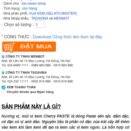
- Dành cho :
Ice cream shop
- Tình trạng :
còn hàng
- Nhà phân phối:
VUA KEM (GELATO MASTER)
- Nhà Nhập khẩu :
TADAVINA
và
MENMOT
- Chọn số lượng :
* CÔNG THỨC :
Download Công thức làm kem tại đây
CÔNG TY TNHH MENMOT
Add: 26 Liền kề 14 Mậu Lương, Hà Đông, Hà Nội
Tel: 024.6689 1111 - 0986 883 888 - 0915 883 888
CÔNG TY TNHH TADAVINA
Add: 26 Liền kề 14 Mậu Lương, Hà Đông, Hà Nội
Tel: 024 232 11111 - 0932 819 888 - 0916 819 888
XEM THANH TOÁN
Chuyển khoản qua Ngân hàng
SẢN PHẨM NÀY LÀ GÌ?
Ngân hàng Ngoại thương Việt Nam
Chi nhánh:
Vietcombank Tây Hà Nội
Chủ TK:
CÔNG TY TNHH MENMOT
Hương vị, mùi vị kem Cherry PASTE là dòng Paste sền sệt, đậm đặc,
Số TK:
069 1000 811 888
cô đặc có vị anh đào. Nguyên liệu là phần cô đặc của trái cây để thêm
vào kem khi làm kem để tạo ra kem các vị kem ngon. Là hỗn hợp cơ
Ngân hàng Ngoại thương Việt Nam