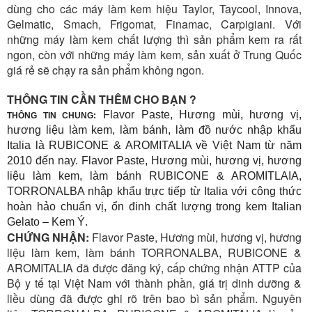
dùng cho các máy làm kem hiệu Taylor, Taycool, Innova,
Gelmatic, Smach, Frigomat, Finamac, Carpigiani. Với
những máy làm kem chất lượng thì sản phẩm kem ra rất
ngon, còn với những máy làm kem, sản xuất ở Trung Quốc
giá rẻ sẽ chạy ra sản phẩm không ngon.
THÔNG TIN CẦN THÊM CHO BẠN ?
Flavor Paste, Hương mùi, hương vị,
THÔNG TIN CHUNG:
hương liệu làm kem, làm bánh, làm đồ nước nhập khẩu
Italia là RUBICONE & AROMITALIA về Việt Nam từ năm
2010 đến nay. Flavor Paste, Hương mùi, hương vị, hương
liệu làm kem, làm bánh RUBICONE & AROMITLAIA,
TORRONALBA nhập khẩu trực tiếp từ Italia với công thức
hoàn hảo chuẩn vị, ổn đinh chất lượng trong kem Italian
Gelato – Kem Ý.
CHỨNG NHẬN:
Flavor Paste, Hương mùi, hương vị, hương
liệu làm kem, làm bánh TORRONALBA, RUBICONE &
AROMITALIA đã được đăng ký, cấp chứng nhận ATTP của
Bộ y tế tại Việt Nam với thành phần, giá trị dinh dưỡng &
liều dùng đã được ghi rõ trên bao bì sản phẩm. Nguyên