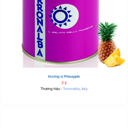
Hương vị Pineapple
0
₫
Thương hiệu :
Torronalba
,
Italy