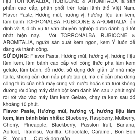
liệu
TORRONALBA, RUBICONE
& AROMITALIA là sản
phẩm cao cấp, phân phối trên toàn lãnh thổ Việt Nam.
Flavor Paste, Hương mùi, hương vị, hương liệu làm kem,
làm bánh
TORRONALBA, RUBICONE
& AROMITALIA ổn
định và & dịch vụ tư vấn chuyên nghiệp được đánh giá tốt
nhất hiện nay. Với
TORRONALBA, RUBICONE
&
AROMITALIA, người sản xuất kem ngon, kem Ý luôn dễ
dàng và thành công.
SỬ DỤNG:
Flavor Paste, Hương mùi, hương vị, hương liệu
làm kem, làm bánh cao cấp với công thức pha làm kem
gelato, làm bánh, đồ nước, sử dụng đơn giản từ nhà máy
Italia, không cần đun nấu phức tạp gì, mà chỉ cần pha đúng
công thức của nhà máy cùng với nước hoặc sữa tươi không
đường rồi dùng máy đánh bột kem đánh lên sau 7 phút nghỉ
rồi rót vào vào máy làm kem Gelato, chạy ra kem sau đó
khoảng 10 phút.
Flavor Paste, Hương mùi, hương vị, hương liệu làm
kem, làm bánh bán nhiều:
Blueberry, Raspberry, Mulberry,
Cherry, Pineapple, Blackberry, Passion fruit, Banana,
Apricot, Tiramisu, Vanilla, Chocolate, Caramel, Bon Bon
R... Yogurt … Cực kỳ đơn giản.