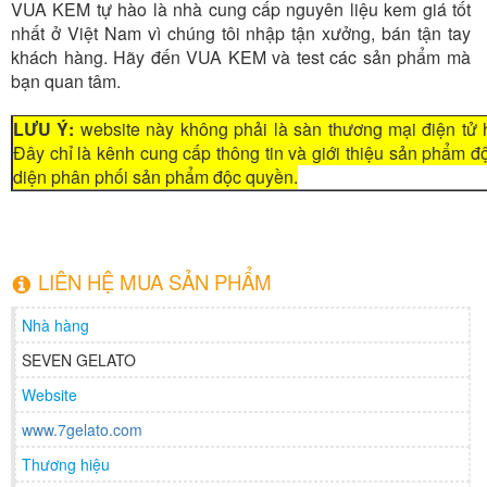
VUA KEM tự hào là nhà cung cấp nguyên liệu kem giá tốt
nhất ở Việt Nam vì chúng tôi nhập tận xưởng, bán tận tay
khách hàng. Hãy đến VUA KEM và test các sản phẩm mà
bạn quan tâm.
LƯU Ý:
website này không phải là sàn thương mại điện tử 
Đây chỉ là kênh cung cấp thông tin và giới thiệu sản phẩm 
diện phân phối sản phẩm độc quyền.
LIÊN HỆ MUA SẢN PHẨM
Nhà hàng
SEVEN GELATO
Website
www.7gelato.com
Thương hiệu