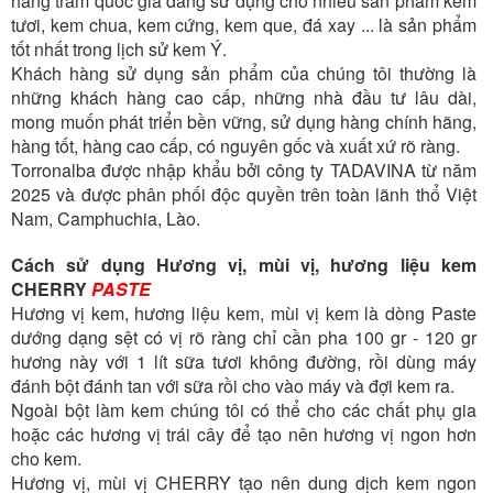
hàng trăm quốc gia đang sử dụng cho nhiều sản phẩm kem
tươi, kem chua, kem cứng, kem que, đá xay ... là sản phẩm
tốt nhất trong lịch sử kem Ý.
Khách hàng sử dụng sản phẩm của chúng tôi thường là
những khách hàng cao cấp, những nhà đầu tư lâu dài,
mong muốn phát triển bền vững, sử dụng hàng chính hãng,
hàng tốt, hàng cao cấp, có nguyên gốc và xuất xứ rõ ràng.
Torronalba được nhập khẩu bởi công ty TADAVINA từ năm
2025 và được phân phối độc quyền trên toàn lãnh thổ Việt
Nam, Camphuchia, Lào.
Cách sử dụng Hương vị, mùi vị, hương liệu kem
CHERRY
PASTE
Hương vị kem, hương liệu kem, mùi vị kem là dòng Paste
dướng dạng sệt có vị rõ ràng chỉ cần pha 100 gr - 120 gr
hương này với 1 lít sữa tươi không đường, rồi dùng máy
đánh bột đánh tan với sữa rồi cho vào máy và đợi kem ra.
Ngoài bột làm kem chúng tôi có thể cho các chất phụ gia
hoặc các hương vị trái cây để tạo nên hương vị ngon hơn
cho kem.
Hương vị, mùi vị CHERRY tạo nên dung dịch kem ngon