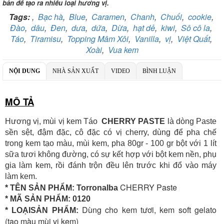
bản để tạo ra nhiều loại hương vị.
Chi nhánh:
Vietcombank Tây Hà Nội
Tags:
,
Bạc hà
,
Blue
,
Caramen
,
Chanh
,
Chuối
,
cookie
,
Chủ TK:
CÔNG TY TNHH TADAVINA
Số TK:
069 1000 886 001
Đào
,
dâu
,
Đen
,
dưa
,
dứa
,
Dừa
,
hạt dẻ
,
kiwi
,
Sô cô la
,
Táo
,
Tiramisu
,
Topping Mâm Xôi
,
Vanilla
,
vị
,
Việt Quất
,
Ngân hàng TMCP Việt Nam Thịnh Vượng
Xoài
,
Vua kem
Chi nhánh:
Chi nhánh VBbank Hà Nội
Chủ TK:
Nguyễn Văn Tuấn
Số TK:
222 899 001
NỘI DUNG
NHÀ SẢN XUẤT
VIDEO
BÌNH LUẬN
Ngân hàng Ngoại thương Việt Nam
Chi nhánh:
Chi nhánh Vietcombank Hà Nội
MÔ TẢ
Chủ TK:
Nguyễn Văn Tuấn
Số TK:
1986 883 888
Hương vị, mùi vị kem Táo
CHERRY PASTE
là dòng Paste
sền sệt, đậm đặc, cô đặc có vị cherry, dùng để pha chế
trong kem tạo màu, mùi kem, pha 80gr - 100 gr bột với 1 lít
sữa tươi không đường, có sự kết hợp với bột kem nền, phụ
gia làm kem, rồi đánh trộn đều lên trước khi đổ vào máy
làm kem.
CHERRY Paste
* TÊN SẢN PHẨM: Torronalba
* MÃ SẢN PHẨM:
0120
Dùng cho kem tươi, kem soft gelato
* LOẠISẢN PHẨM:
(tạo màu mùi vị kem)