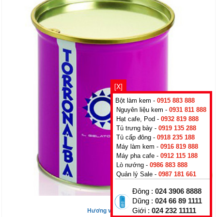
[X]
Bột làm kem -
0915 883 888
Nguyên liệu kem -
0931 811 888
Hạt cafe, Pod -
0932 819 888
Tủ trưng bày -
0919 135 288
Tủ cấp đông -
0918 235 188
Máy làm kem -
0916 819 888
Máy pha cafe -
0912 115 188
Lò nướng -
0986 883 888
Quản lý Sale -
0987 181 661
Đông :
024 3906 8888
Dũng :
024 66 89 1111
Hương vị Apple
Giới :
024 232 11111