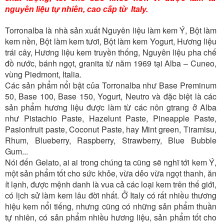
nguyên liệu tự nhiên, cao cấp từ Italy.
Torronalba là nhà sản xuất Nguyên liệu làm kem Ý, Bột làm
kem nền, Bột làm kem tươi, Bột làm kem Yogurt, Hương liệu
trái cây, Hương liệu kem truyền thống, Nguyên liệu pha chế
đồ nước, bánh ngọt, granita từ năm 1969 tại Alba – Cuneo,
vùng Piedmont, Italia.
Các sản phẩm nổi bật của Torronalba như Base Preminum
50, Base 100, Base 150, Yogurt, Neutro và đặc biệt là các
sản phẩm hương liệu được làm từ các nôn gtrang ở Alba
như Pistachio Paste, Hazelunt Paste, Pineapple Paste,
Pasionfruit paste, Coconut Paste, hay Mint green, Tiramisu,
Rhum, Blueberry, Raspberry, Strawberry, Blue Bubble
Gum...
Nói đến Gelato, ai ai trong chúng ta cũng sẽ nghĩ tới kem Ý,
một sản phẩm tốt cho sức khỏe, vừa dẻo vừa ngọt thanh, ăn
ít lạnh, được mệnh danh là vua cả các loại kem trên thế giới,
có lịch sử làm kem lâu đời nhất. Ở Italy có rất nhiều thương
hiệu kem nổi tiếng, nhưng cũng có những sản phẩm thuần
tự nhiên, có sản phẩm nhiều hương liệu, sản phẩm tốt cho