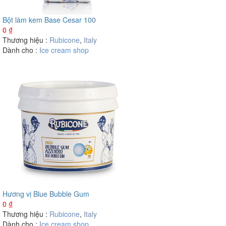
Bột làm kem Base Cesar 100
0
₫
Thương hiệu :
Rubicone
,
Italy
Dành cho :
Ice cream shop
Hương vị Blue Bubble Gum
0
₫
Thương hiệu :
Rubicone
,
Italy
Dành cho :
Ice cream shop