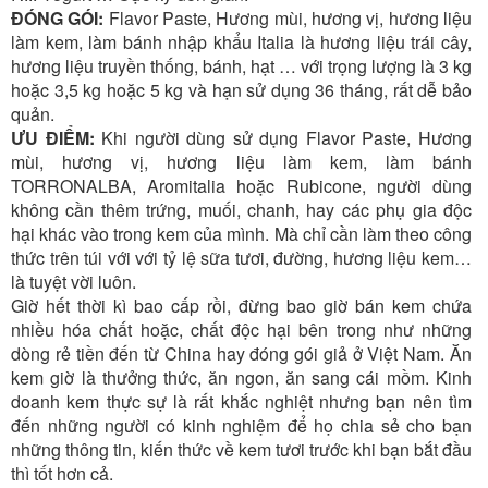
ĐÓNG GÓI:
Flavor Paste, Hương mùi, hương vị, hương liệu
làm kem, làm bánh nhập khẩu Italia là hương liệu trái cây,
hương liệu truyền thống, bánh, hạt … với trọng lượng là 3 kg
hoặc 3,5 kg hoặc 5 kg và hạn sử dụng 36 tháng, rất dễ bảo
quản.
ƯU ĐIỂM:
Khi người dùng sử dụng Flavor Paste, Hương
mùi, hương vị, hương liệu làm kem, làm bánh
TORRONALBA, Aromitalia hoặc Rubicone, người dùng
không cần thêm trứng, muối, chanh, hay các phụ gia độc
hại khác vào trong kem của mình. Mà chỉ cần làm theo công
thức trên túi với với tỷ lệ sữa tươi, đường, hương liệu kem…
là tuyệt vời luôn.
Giờ hết thời kì bao cấp rồi, đừng bao giờ bán kem chứa
nhiều hóa chất hoặc, chất độc hại bên trong như những
dòng rẻ tiền đến từ China hay đóng gói giả ở Việt Nam. Ăn
kem giờ là thưởng thức, ăn ngon, ăn sang cái mồm. Kinh
doanh kem thực sự là rất khắc nghiệt nhưng bạn nên tìm
đến những người có kinh nghiệm để họ chia sẻ cho bạn
những thông tin, kiến thức về kem tươi trước khi bạn bắt đầu
thì tốt hơn cả.