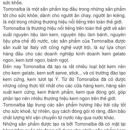
sức khỏe.
Torronalba là một sản phẩm top đầu trong những sản phẩm
tốt cho sức khỏe, dành cho người ăn chay, người ăn kiêng,
là một trong những thương hiệu nổi tiếng trên toàn thế giới.
Torronalba là thương hiệu nổi tiếng trên toàn thế giới về sản
xuất nguyên liệu làm kem, nguyên liệu làm bánh, nguyên
liệu pha chế đồ nước, các sản phẩm của Torronalba được
sản xuất tại Italy với công nghệ vượt trội, là sự lựa chọn
hàng đầu cho các doanh nghiệp kinh doanh kem gelato
ngon, kem tươi ngon, bánh ngọt.
Đến nay Torronalba đã tạo ra rất nhiều loại bột kem nền
cho kem gelato, kem soft serve, stick... và có trường đào tạo
kem cứng, kem tươi tại Ý. Từ đó Torronalba đã có được
những công thức tốt nhất cho các cửa hàng kem, hãng sản
xuất kem cứng, kem thành phẩm, kem que đóng gói, góp
phần tạo nên nhiều thương hiệu kem ngon trên thế giới.
Torronalba tập trung các sản phẩm hương liệu trái cây tốt
cho sức khoẻ, tự nhiên, quy cách đóng gói rõ ràng, đảm bảo
chất lượng khi vận chuyển từ nước này qua nước khác.
Những sản phẩm được tạo ra bởi Torronalba đã có mặt tại