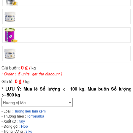
0
₫ /
Giá buôn:
kg
( Order > 5 units, get the discount )
0
₫ /
Giá lẻ:
kg
* LƯU Ý: Mua lẻ Số lượng <= 100 kg. Mua buôn Số lượng
>=500 kg
- Loại :
Hương liệu làm kem
- Thương hiệu :
Torronalba
- Xuất xứ :
Italy
- Đóng gói :
Hộp
- Trọng lượng :
3 kg