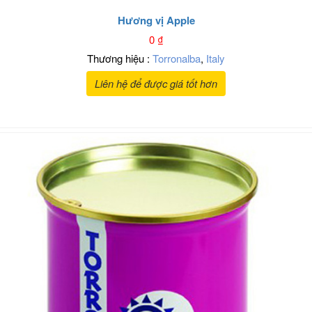
Hương vị Apple
0
₫
Thương hiệu :
Torronalba
,
Italy
Liên hệ để được giá tốt hơn