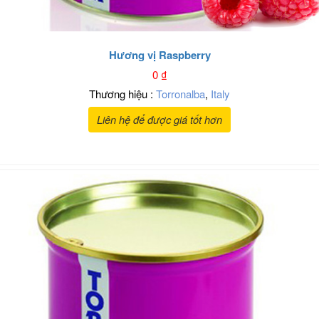
Hương vị Raspberry
0
₫
Thương hiệu :
Torronalba
,
Italy
Liên hệ để được giá tốt hơn