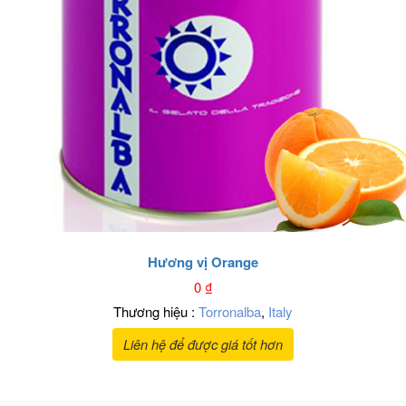
Hương vị Orange
0
₫
Thương hiệu :
Torronalba
,
Italy
Liên hệ để được giá tốt hơn