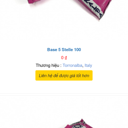
Base 5 Stelle 100
0
₫
Thương hiệu :
Torronalba
,
Italy
Liên hệ để được giá tốt hơn