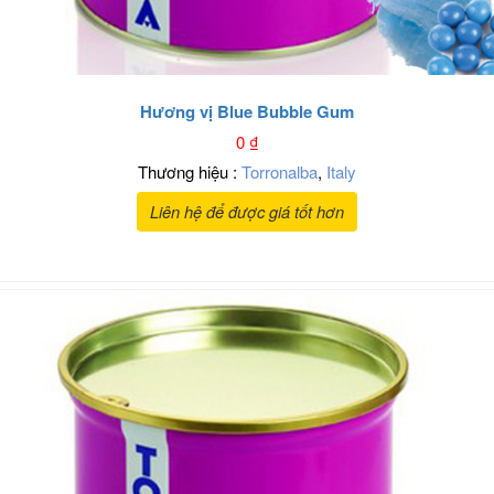
Hương vị Blue Bubble Gum
0
₫
Thương hiệu :
Torronalba
,
Italy
Liên hệ để được giá tốt hơn