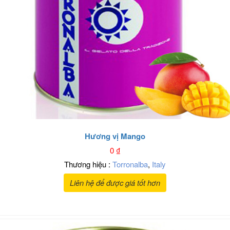
Hương vị Mango
0
₫
Thương hiệu :
Torronalba
,
Italy
Liên hệ để được giá tốt hơn