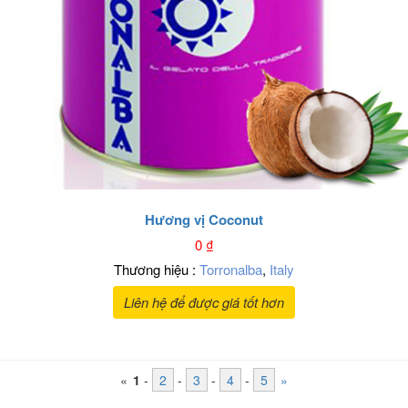
Hương vị Coconut
0
₫
Thương hiệu :
Torronalba
,
Italy
Liên hệ để được giá tốt hơn
«
1
-
2
-
3
-
4
-
5
»