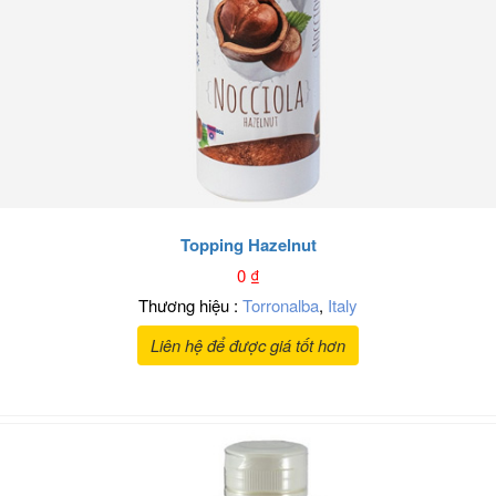
Topping Hazelnut
0
₫
Thương hiệu :
Torronalba
,
Italy
Liên hệ để được giá tốt hơn