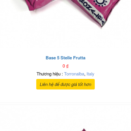
Base 5 Stelle Frutta
0
₫
Thương hiệu :
Torronalba
,
Italy
Liên hệ để được giá tốt hơn