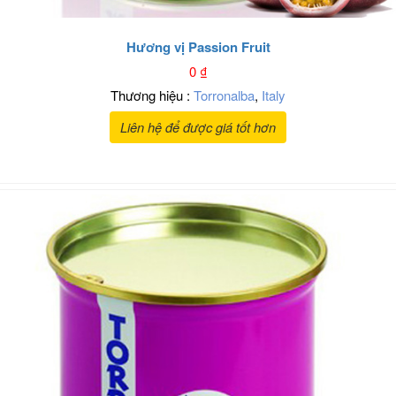
Hương vị Passion Fruit
0
₫
Thương hiệu :
Torronalba
,
Italy
Liên hệ để được giá tốt hơn