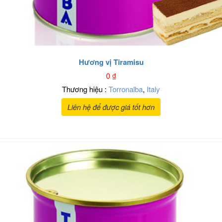
Hương vị Tiramisu
0
₫
Thương hiệu :
Torronalba
,
Italy
Liên hệ để được giá tốt hơn