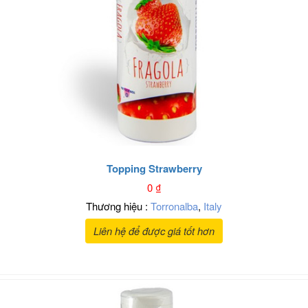
Topping Strawberry
0
₫
Thương hiệu :
Torronalba
,
Italy
Liên hệ để được giá tốt hơn