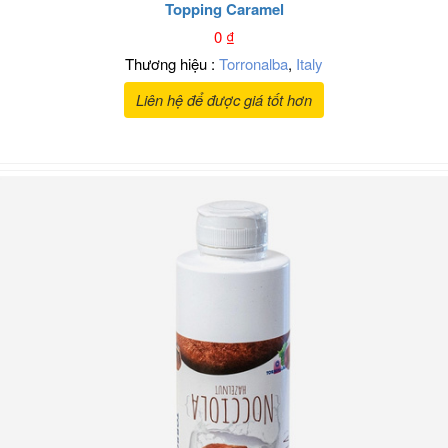
Topping Caramel
0
₫
Thương hiệu :
Torronalba
,
Italy
Liên hệ để được giá tốt hơn