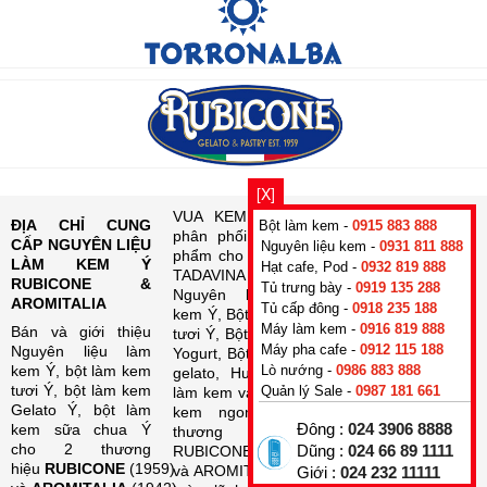
[X]
VUA KEM là kênh
KỸ NĂNG LÀM
ĐỊA CHỈ CUNG
Bột làm kem -
0915 883 888
phân phối các sản
KEM TƯƠI, KEM
CẤP NGUYÊN LIỆU
Nguyên liệu kem -
0931 811 888
phẩm cho PAFO và
GELATO, CAFE Ý
LÀM KEM Ý
Hạt cafe, Pod -
0932 819 888
TADAVINA về
CHO CÁC NHÀ
RUBICONE &
Tủ trưng bày -
0919 135 288
Nguyên liệu làm
HÀNG KHÁC TRÊN
AROMITALIA
Tủ cấp đông -
0918 235 188
kem Ý, Bột làm kem
CẢ NƯỚC
.
Máy làm kem -
0916 819 888
Bán và giới thiệu
tươi Ý, Bột làm kem
ROMA DELA - mô
Máy pha cafe -
0912 115 188
Nguyên liệu làm
Yogurt, Bột làm kem
hình nhà hàng KEM
kem Ý, bột làm kem
Lò nướng -
0986 883 888
gelato, Hương liệu
NGON & CAFE Ý
tươi Ý, bột làm kem
Quản lý Sale -
0987 181 661
làm kem và Phụ gia
với đầy đủ món
Gelato Ý, bột làm
kem ngon với 2
KEM NGON và
kem sữa chua Ý
Đông :
024 3906 8888
thương hiệu
CAFE Ý tại đây. Là
cho 2 thương
RUBICONE
Dũng :
024 66 89 1111
nơi tư vấn làm kem
hiệu
RUBICONE
(1959)
và AROMITALIA trên
Giới :
024 232 11111
và cafe, đào tạo làm