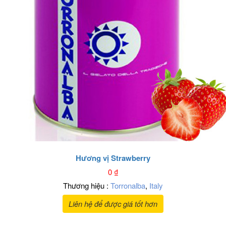
Hương vị Strawberry
0
₫
Thương hiệu :
Torronalba
,
Italy
Liên hệ để được giá tốt hơn