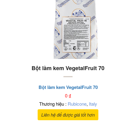
Bột làm kem VegetalFruit 70
Bột làm kem VegetalFruit 70
0
₫
Thương hiệu :
Rubicone
,
Italy
Liên hệ để được giá tốt hơn