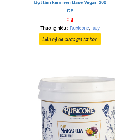
CF
Bột làm kem nền Base Vegan 200
CF
0
₫
Thương hiệu :
Rubicone
,
Italy
Liên hệ để được giá tốt hơn