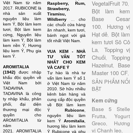
VegetalFruit 70
Việt Nam từ năm
Raspberry, Rum,
,
2017. RUBICONE là
Strawberry,
Bột làm kem
nhà sản xuất
Tiramisu,
Base Cesar
nguyên liệu làm
Wildberry
… cho
kem Ý, Bột làm kem
các chuỗi cửa hàng
100
Hương vị
,
tươi, Bột làm kem
ăn nhanh, kem tươi,
Hạt dẻ
Bột làm
,
cứng, Nguyên liệu
bánh ngọt với giá
làm kem Ý, Bột làm
kem tươi Sô Cô
tốt nhất Việt Nam.
kem nền Ý, Hương
La
Topping vị
,
liệu kem Ý, Phụ gia
VUA KEM - NHÀ
Chuối
Topping
kem Ý.
TƯ VẤN TỐT
,
NHẤT CHO KEM
Hazelnut
Base
,
AROMITALIA
VÀ CAFE Ý
Master 100 CF
(1942)
được nhập
Tự hào là nhà tư
,
khẩu độc quyền về
vấn làm kem Ý số 1
SẢN PHẨM NỔI
Việt Nam bởi
ở Việt Nam từ năm
BẬT
TADAVINA.
2010. Sở hữu nhiều
TADAVINA là công
kênh bán hàng và
ty nhập khẩu, phân
Kem cứng
cung cấp độc quyền
phối, đại diện
về Bột làm kem
Base 5 Stelle
thương mại độc
Ý
Rubicone
,
Frutta
Yogurt
quyền cho
nguyên liệu làm
,
AROMITALIA từ
kem Ý
Aromitalia
,
Greco
Hương
,
năm
hương liệu làm kem
vị Chanh leo
,
2021. AROMITALIA
Ý Rubicone và phụ