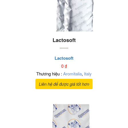
Lactosoft
Lactosoft
0
₫
Thương hiệu :
Aromitalia
,
Italy
Liên hệ để được giá tốt hơn