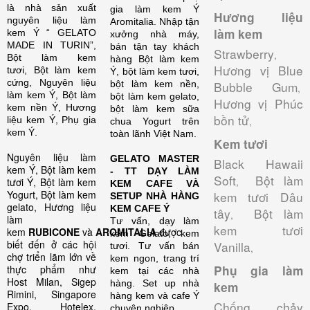
là nhà sản xuất
gia làm kem Ý
Hương liệu
nguyên liệu làm
Aromitalia.
Nhập tận
làm kem
kem Ý “ GELATO
xưởng nhà máy,
MADE IN TURIN”,
bán tận tay khách
Strawberry
,
Bột làm kem
hàng Bột làm kem
Hương vị Blue
tươi, Bột làm kem
Ý, bột làm kem tươi,
cứng, Nguyên liệu
bột làm kem nền,
Bubble Gum
,
làm kem Ý, Bột làm
bột làm kem gelato,
Hương vị Phúc
kem nền Ý, Hương
bột làm kem sữa
bồn tử
liệu kem Ý, Phụ gia
,
chua Yogurt trên
kem Ý.
toàn lãnh Việt Nam.
Kem tươi
Nguyên liệu làm
GELATO MASTER
Black Hawaii
kem Ý, Bột làm kem
- TT DẠY LÀM
Soft
Bột làm
,
tươi Ý, Bột làm kem
KEM CAFE VÀ
Yogurt, Bột làm kem
kem tươi Dâu
SETUP NHÀ HÀNG
gelato, Hương liệu
KEM CAFE Ý
tây
Bột làm
,
làm
Tư vấn, dạy làm
kem tươi
kem
RUBICONE
và
AROMITALIA
được
kem Gelato, kem
biết đến ở các hội
Vanilla
tươi. Tư vấn bán
,
chợ triển lãm lớn về
kem ngon, trang trí
thực phẩm như
Phụ gia làm
kem tại các nhà
Host Milan, Sigep
hàng. Set up nhà
kem
Rimini, Singapore
hàng kem và cafe Ý
Chống chảy
Expo, Hotelex,
chuyên nghiệp.