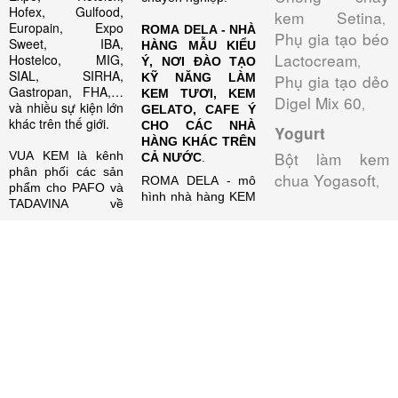
Hofex, Gulfood,
kem Setina
,
Europain, Expo
ROMA DELA - NHÀ
Phụ gia tạo béo
Sweet, IBA,
HÀNG MẪU KIỂU
Lactocream
Hostelco, MIG,
,
Ý, NƠI ĐÀO TẠO
SIAL, SIRHA,
KỸ NĂNG LÀM
Phụ gia tạo dẻo
Gastropan, FHA,…
KEM TƯƠI, KEM
Digel Mix 60
,
và nhiều sự kiện lớn
GELATO, CAFE Ý
khác trên thế giới.
CHO CÁC NHÀ
Yogurt
HÀNG KHÁC TRÊN
Bột làm kem
VUA KEM là kênh
CẢ NƯỚC
.
phân phối các sản
chua Yogasoft
,
ROMA DELA - mô
phẩm cho PAFO và
hình nhà hàng KEM
TADAVINA về