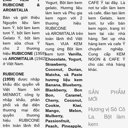
Yogurt, Bột làm kem
CAFE Ý tại đây. Là
RUBICONE &
gelato, Hương liệu
nơi tư vấn làm kem
AROMITALIA
làm kem và Phụ gia
và cafe, đào tạo làm
Bán và giới thiệu
kem ngon với 2
kem Gelato, kem
Nguyên liệu làm
thương hiệu
tươi, tư vấn bán
kem Ý, bột làm kem
RUBICONE
kem ngon, trang trí
tươi Ý, bột làm kem
và AROMITALIA trên
kem tại các nhà
Gelato Ý, bột làm
toàn lãnh thổ Việt
hàng. Set up nhà
kem sữa chua Ý
Nam. VUA KEM
hàng kem và cafe Ý
cho 2 thương
cung ứng Bột làm
chuyên nghiệp.
hiệu
RUBICONE
(1959)
kem tươi
Vanilla,
Cung cấp KEM
và
AROMITALIA
(1942)
Chocolate, Yogurt,
NGON & CAFE Ý
ở Việt Nam.
Strawberry,
cho các nhà hàng
Coconut, Durian,
khác.
RUBICONE
Matcha, và Paste
(1959)
được nhập
hương liệu kem
khẩu độc quyền về
Banana, Blueberry,
Việt Nam bởi
Blackberry, Bon
SẢN PHẨM
MENMOT, công ty
Bon, Caramel,
MỚI
nhập khẩu, phân
Cherry, Coconut,
phối và đại diện
Cookie, Kiwi,
Hương vị Sô Cô
thương mại độc
Mango, Melon,
La
Bột làm
quyền thương
Mulberry,
,
hiệu RUBICONE
Passionfruit,
kem
trên toàn lãnh thổ
Peach, Pineapple,