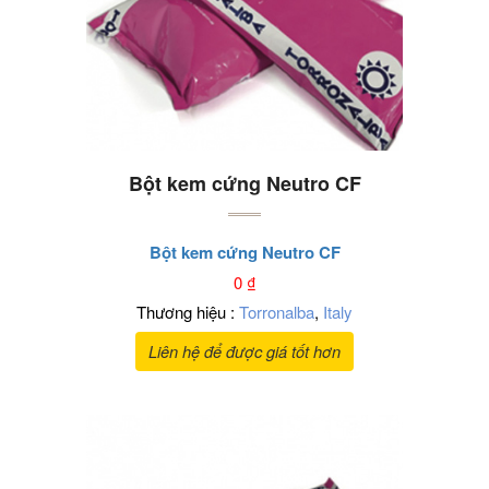
Bột kem cứng Neutro CF
Bột kem cứng Neutro CF
0
₫
Thương hiệu :
Torronalba
,
Italy
Liên hệ để được giá tốt hơn