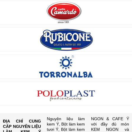
Nguyên liệu làm
NGON & CAFE Ý
ĐỊA CHỈ CUNG
kem Ý, Bột làm kem
với đầy đủ món
CẤP NGUYÊN LIỆU
tươi Ý, Bột làm kem
KEM NGON và
LÀM KEM Ý