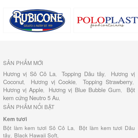
SẢN PHẨM MỚI
Hương vị Sô Cô La
Topping Dâu tây
Hương vị
,
,
Coconut
Hương vị Cookie
Topping Strawberry
,
,
,
Hương vị Apple
Hương vị Blue Bubble Gum
Bột
,
,
kem cứng Neutro 5 Au
,
SẢN PHẨM NỔI BẬT
Kem tươi
Bột làm kem tươi Sô Cô La
Bột làm kem tươi Dâu
,
tây
Black Hawaii Soft
,
,