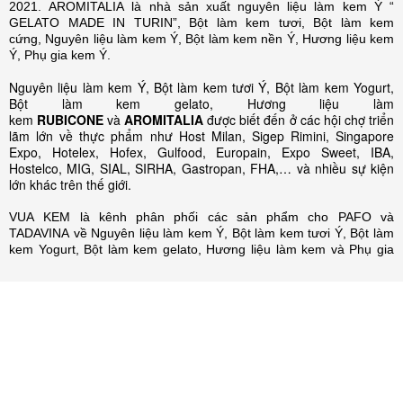
2021. AROMITALIA là nhà sản xuất nguyên liệu làm kem Ý “
GELATO MADE IN TURIN”, Bột làm kem tươi, Bột làm kem
cứng, Nguyên liệu làm kem Ý, Bột làm kem nền Ý, Hương liệu kem
Ý, Phụ gia kem Ý.
Nguyên liệu làm kem Ý, Bột làm kem tươi Ý, Bột làm kem Yogurt,
Bột làm kem gelato, Hương liệu làm
kem
RUBICONE
và
AROMITALIA
được biết đến ở các hội chợ triển
lãm lớn về thực phẩm như Host Milan, Sigep Rimini, Singapore
Expo, Hotelex, Hofex, Gulfood, Europain, Expo Sweet, IBA,
Hostelco, MIG, SIAL, SIRHA, Gastropan, FHA,… và nhiều sự kiện
lớn khác trên thế giới.
VUA KEM là kênh phân phối các sản phẩm cho PAFO và
TADAVINA về Nguyên liệu làm kem Ý, Bột làm kem tươi Ý, Bột làm
kem Yogurt, Bột làm kem gelato, Hương liệu làm kem và Phụ gia