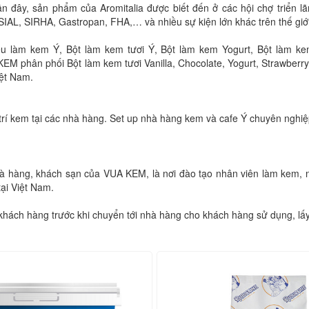
n đây, sản phẩm của Aromitalia được biết đến ở các hội chợ triển l
SIAL, SIRHA, Gastropan, FHA,… và nhiều sự kiện lớn khác trên thế giớ
làm kem Ý, Bột làm kem tươi Ý, Bột làm kem Yogurt, Bột làm ke
KEM phân phối Bột làm kem tươi Vanilla, Chocolate, Yogurt, Strawber
iệt Nam.
trí kem tại các nhà hàng. Set up nhà hàng kem và cafe Ý chuyên nghi
 hàng, khách sạn của VUA KEM, là nơi đào tạo nhân viên làm kem, nh
ại Việt Nam.
hách hàng trước khi chuyển tới nhà hàng cho khách hàng sử dụng, lấ