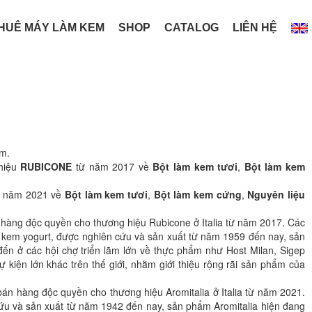
HUÊ MÁY LÀM KEM
SHOP
CATALOG
LIÊN HỆ
am.
 hiệu
RUBICONE
từ năm 2017 về
Bột làm kem tươi
,
Bột làm kem
 năm 2021 về
Bột làm kem tươi
,
Bột làm kem cứng
,
Nguyên liệu
 hàng độc quyền cho thương hiệu Rubicone ở Italia từ năm 2017. Các
kem yogurt, được nghiên cứu và sản xuất từ năm 1959 đến nay, sản
n ở các hội chợ triển lãm lớn về thực phẩm như Host Milan, Sigep
kiện lớn khác trên thế giới, nhằm giới thiệu rộng rãi sản phẩm của
án hàng độc quyền cho thương hiệu Aromitalia ở Italia từ năm 2021.
ứu và sản xuất từ năm 1942 đến nay, sản phẩm Aromitalia hiện đang