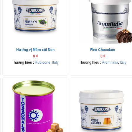
Hương vị Mâm xôi Đen
Fine Chocolate
0
đ
0
đ
Thương hiệu :
Rubicone
,
Italy
Thương hiệu :
Aromitalia
,
Italy