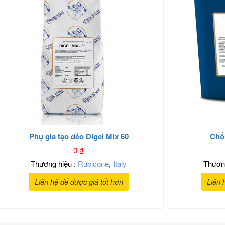
Phụ gia tạo dẻo Digel Mix 60
Chố
0
₫
Thương hiệu :
Rubicone
,
Italy
Thươn
Liên hệ để được giá tốt hơn
Liên 