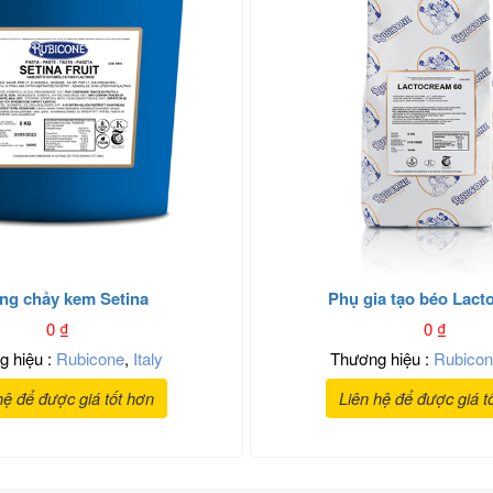
ng chảy kem Setina
Phụ gia tạo béo Lac
0
₫
0
₫
g hiệu :
Rubicone
,
Italy
Thương hiệu :
Rubico
hệ để được giá tốt hơn
Liên hệ để được giá t