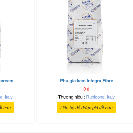
tocream
Phụ gia kem Integra Fibre
0
₫
ne
,
Italy
Thương hiệu :
Rubicone
,
Italy
ốt hơn
Liên hệ để được giá tốt hơn