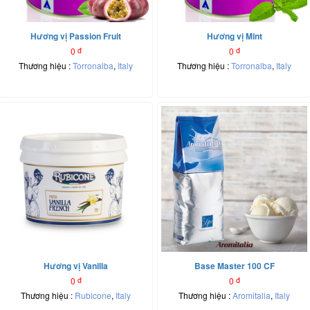
Hương vị Passion Fruit
Hương vị Mint
0
đ
0
đ
Thương hiệu :
Torronalba
,
Italy
Thương hiệu :
Torronalba
,
Italy
Hương vị Vanilla
Base Master 100 CF
0
đ
0
đ
Thương hiệu :
Rubicone
,
Italy
Thương hiệu :
Aromitalia
,
Italy