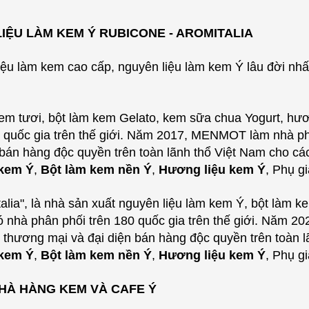
ỆU LÀM KEM Ý RUBICONE - AROMITALIA
iệu làm kem cao cấp, nguyên liệu làm kem Ý lâu đời nh
em tươi, bột làm kem Gelato, kem sữa chua Yogurt, hươn
quốc gia trên thế giới.
Năm 2017, MENMOT làm nhà phâ
bán hàng độc quyền trên toàn lãnh thổ Việt Nam cho c
 kem Ý
,
Bột làm kem nền Ý
,
Hương liệu kem Ý
, Phụ g
talia", là nhà sản xuất nguyên liệu làm kem Ý, bột làm 
ó nhà phân phối trên 180 quốc gia trên thế giới.
Năm 202
 thương mại và đại diện bán hàng độc quyền trên toàn 
 kem Ý
,
Bột làm kem nền Ý
,
Hương liệu kem Ý
, Phụ g
HÀ HÀNG KEM VÀ CAFE Ý