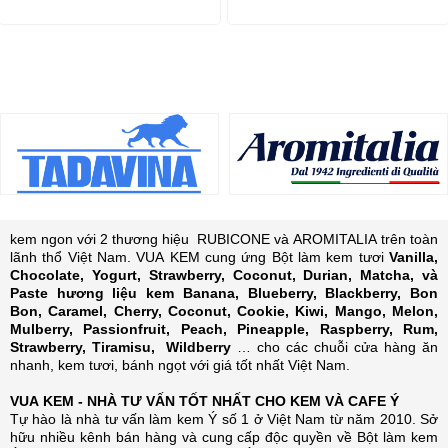
kem ngon với 2 thương hiệu RUBICONE và AROMITALIA trên toàn
lãnh thổ Việt Nam. VUA KEM cung ứng Bột làm kem tươi
Vanilla,
Chocolate, Yogurt, Strawberry, Coconut, Durian, Matcha, và
Paste hương liệu kem Banana, Blueberry, Blackberry, Bon
Bon, Caramel, Cherry, Coconut, Cookie, Kiwi, Mango, Melon,
Mulberry, Passionfruit, Peach, Pineapple, Raspberry, Rum,
Strawberry, Tiramisu, Wildberry
… cho các chuỗi cửa hàng ăn
nhanh, kem tươi, bánh ngọt với giá tốt nhất Việt Nam.
VUA KEM - NHÀ TƯ VẤN TỐT NHẤT CHO KEM VÀ CAFE Ý
Tự hào là nhà tư vấn làm kem Ý số 1 ở Việt Nam từ năm 2010. Sở
hữu nhiều kênh bán hàng và cung cấp độc quyền về Bột làm kem