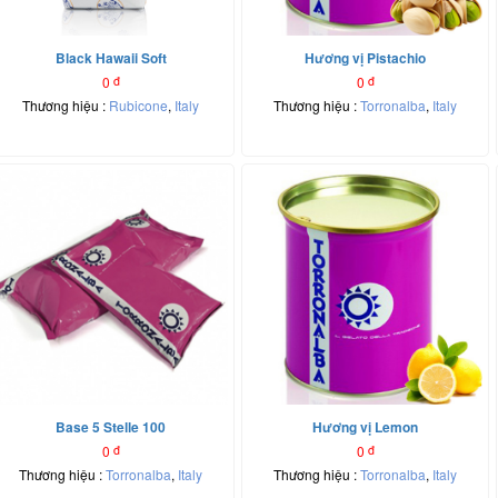
Black Hawaii Soft
Hương vị Pistachio
0
đ
0
đ
Thương hiệu :
Rubicone
,
Italy
Thương hiệu :
Torronalba
,
Italy
Base 5 Stelle 100
Hương vị Lemon
0
đ
0
đ
Thương hiệu :
Torronalba
,
Italy
Thương hiệu :
Torronalba
,
Italy