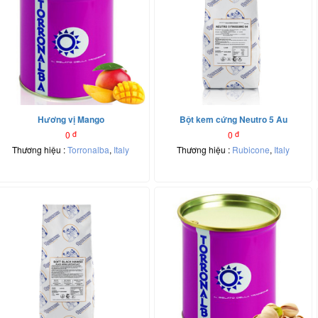
Hương vị Mango
Bột kem cứng Neutro 5 Au
0
đ
0
đ
Thương hiệu :
Torronalba
,
Italy
Thương hiệu :
Rubicone
,
Italy