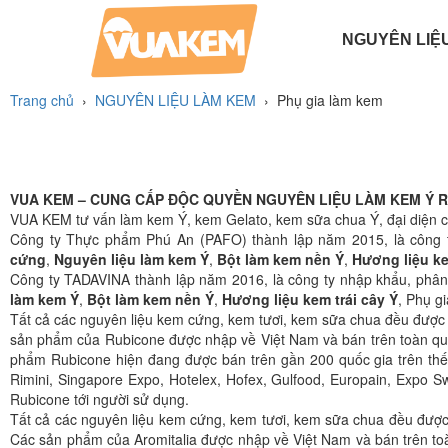
NGUYÊN LIỆ
BỘT LÀM BÁNH
PHỤ GIA LÀM KEM
BỘT LÀM KEM TƯƠI
HƯƠNG LIỆU LÀM KEM
BỘT LÀM KEM CỨNG
Trang chủ
›
NGUYÊN LIỆU LÀM KEM
›
Phụ gia làm kem
VUA KEM – CUNG CẤP ĐỘC QUYỀN NGUYÊN LIỆU LÀM KEM Ý R
VUA KEM tư vấn làm kem Ý, kem Gelato, kem sữa chua Ý, đại diện
Công ty Thực phẩm Phú An (PAFO) thành lập năm 2015, là công t
cứng
,
Nguyên liệu làm kem Ý
,
Bột làm kem nền Ý
,
Hương liệu k
Công ty TADAVINA thành lập năm 2016, là công ty nhập khẩu, phân
làm kem Ý
,
Bột làm kem nền Ý
,
Hương liệu kem trái cây Ý
, Phụ g
Tất cả các nguyên liệu kem cứng, kem tươi, kem sữa chua đều được 
sản phẩm của Rubicone được nhập về Việt Nam và bán trên toàn qu
phẩm Rubicone hiện đang được bán trên gần 200 quốc gia trên thế
Rimini, Singapore Expo, Hotelex, Hofex, Gulfood, Europain, Expo S
Rubicone tới người sử dụng.
Tất cả các nguyên liệu kem cứng, kem tươi, kem sữa chua đều được 
Các sản phẩm của Aromitalia được nhập về Việt Nam và bán trên to