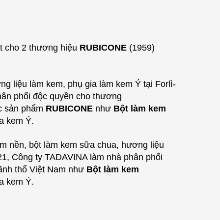
ất cho
2 thương hiệu
RUBICONE
(1959)
g liệu làm kem, phụ gia làm kem Ý tại Forlì-
n phối độc quyền cho thương
ác sản phẩm
RUBICONE
như
Bột làm kem
ia kem Ý.
kem nền, bột làm kem sữa chua, hương liệu
1, Công ty TADAVINA làm nhà phân phối
lãnh thổ Việt Nam
như
Bột làm kem
ia kem Ý.