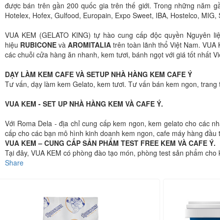
được bán trên gần 200 quốc gia trên thế giới. Trong những năm gầ
Hotelex, Hofex, Gulfood, Europain, Expo Sweet, IBA, Hostelco, MIG, 
VUA KEM (GELATO KING) tự hào cung cấp độc quyền Nguyên liệu 
hiệu
RUBICONE
và
AROMITALIA
trên toàn lãnh thổ Việt Nam. VUA 
các chuỗi cửa hàng ăn nhanh, kem tươi, bánh ngọt với giá tốt nhất V
DẠY LÀM KEM CAFE VÀ SETUP NHÀ HÀNG KEM CAFE Ý
Tư vấn, dạy làm kem Gelato, kem tươi. Tư vấn bán kem ngon, trang 
VUA KEM - SET UP NHÀ HÀNG KEM VÀ CAFE Ý.
Với Roma Dela - địa chỉ cung cấp kem ngon, kem gelato cho các nhà
cấp cho các bạn mô hình kinh doanh kem ngon, cafe máy hàng đầu t
VUA KEM – CUNG CẤP SẢN PHẨM TEST FREE KEM VÀ CAFE Ý.
Tại đây, VUA KEM có phòng đào tạo món, phòng test sản phẩm cho k
Share