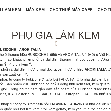
U LÀM KEM
MÁY KEM
CHO THUÊ MÁY CAFE
CHO T
PHỤ GIA LÀM KEM
UBICONE - AROMITALIA
 cho 2 thương hiệu RUBICONE (1959) và AROMITALIA (1942) ở Việt N
y nhập khẩu, phân phối và đại diện thương mại độc quyền thương
em Ý
, Phụ gia kem Ý.
 phối và đại diện thương mại độc quyền thương hiệu
AROMITALIA
từ
ia sản xuất kem Ý.
nhập từ công ty Rubicone ở Italia bởi PAFO. PAFO là nhà đại diện bán
ốc. Sản phẩm của Rubicone có nhiều dòng như kem tươi, kem gelato, 
 giới. Trong những năm gần đây, sản phẩm của Rubicone được biết đế
weet, IBA, Hostelco, MIG, SIAL, SIRHA, Gastropan, FHA,… và nhiều sự 
nhập từ công ty Aromitalia bởi TADAVINA. TADAVINA là nhà đại diện b
àn quốc như bột làm kem tươi, kem gelato, kem yogurt, được nghiên c