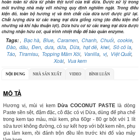
hoàn toàn từ dừa từ phần thịt tươi của trái dừa. Được xử lý trong
Ngân hàng Ngoại thương Việt Nam
môi trường nhà máy với những quy định nghiêm ngặt. Trong điều
Chi nhánh:
Vietcombank Tây Hà Nội
kiện đó, toàn bộ hương vị và tinh chất của dừa tươi được giữ lại.
Chủ TK:
CÔNG TY TNHH TADAVINA
Chất lượng dừa từ các trang trại dừa giống rừng (do điều kiện thổ
Số TK:
069 1000 886 001
nhưỡng và khí hậu thuận lợi). Dừa hữu cơ từ các trang trại dừa được
chứng nhận hữu cơ, quá trình nhiệt thấp để bảo quản enzyme.
Ngân hàng TMCP Việt Nam Thịnh Vượng
Chi nhánh:
Chi nhánh VBbank Hà Nội
Tags:
,
Bạc hà
,
Blue
,
Caramen
,
Chanh
,
Chuối
,
cookie
,
Chủ TK:
Nguyễn Văn Tuấn
Đào
,
dâu
,
Đen
,
dưa
,
dứa
,
Dừa
,
hạt dẻ
,
kiwi
,
Sô cô la
,
Số TK:
222 899 001
Táo
,
Tiramisu
,
Topping Mâm Xôi
,
Vanilla
,
vị
,
Việt Quất
,
Xoài
,
Vua kem
Ngân hàng Ngoại thương Việt Nam
Chi nhánh:
Chi nhánh Vietcombank Hà Nội
Chủ TK:
Nguyễn Văn Tuấn
NỘI DUNG
NHÀ SẢN XUẤT
VIDEO
BÌNH LUẬN
Số TK:
1986 883 888
MÔ TẢ
Hương vị, mùi vị kem
Dừa COCONUT PASTE
là dòng
Paste sền sệt, đậm đặc, cô đặc có vị Dừa, dùng để pha chế
trong kem tạo màu, mùi kem, pha 60gr - 80 gr bột với 1 lít
sữa tươi không đường, có sự kết hợp với bột kem nền, phụ
gia làm kem, rồi đánh trộn đều lên trước khi đổ vào máy
làm kem.