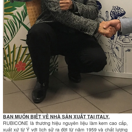
BẠN MUỐN BIẾT VỀ NHÀ SẢN XUẤT TẠI ITALY.
RUBICONE là thương hiệu nguyên liệu làm kem cao cấp,
xuất xứ từ Ý với lịch sử ra đời từ năm 1959 và chất lượng