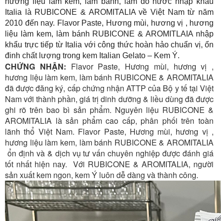
hương liệu làm kem, làm bánh, làm đồ nước nhập khẩu
Italia là RUBICONE & AROMITALIA về Việt Nam từ năm
2010 đến nay. Flavor Paste, Hương mùi, hương vị , hương
liệu làm kem, làm bánh RUBICONE & AROMITLAIA nhập
khẩu trực tiếp từ Italia với công thức hoàn hảo chuẩn vị, ổn
đinh chất lượng trong kem Italian Gelato – Kem Ý.
CHỨNG NHẬN:
Flavor Paste, Hương mùi, hương vị ,
hương liệu làm kem, làm bánh RUBICONE & AROMITALIA
đã được đăng ký, cấp chứng nhận ATTP của Bộ y tế tại Việt
Nam với thành phần, giá trị dinh dưỡng & liều dùng đã được
ghi rõ trên bao bì sản phẩm. Nguyên liệu RUBICONE &
AROMITALIA là sản phẩm cao cấp, phân phối trên toàn
lãnh thổ Việt Nam. Flavor Paste, Hương mùi, hương vị ,
hương liệu làm kem, làm bánh RUBICONE & AROMITALIA
ổn định và & dịch vụ tư vấn chuyên nghiệp được đánh giá
tốt nhất hiện nay. Với RUBICONE & AROMITALIA, người
sản xuất kem ngon, kem Ý luôn dễ dàng và thành công.