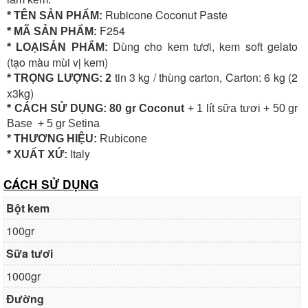
Rubicone Coconut Paste
* TÊN SẢN PHẨM:
F254
* MÃ SẢN PHẨM:
Dùng cho kem tươi, kem soft gelato
* LOẠISẢN PHẨM:
(tạo màu mùi vị kem)
tin 3 kg / thùng carton, Carton: 6 kg (2
* TRỌNG LƯỢNG: 2
x3kg)
* CÁCH SỬ DỤNG: 80 gr Coconut
+ 1 lít sữa tươi + 50 gr
Base + 5 gr Setina
* THƯƠNG HIỆU:
Rubicone
Italy
* XUẤT XỨ:
CÁCH SỬ DỤNG
Bột kem
100gr
Sữa tươi
1000gr
Đường