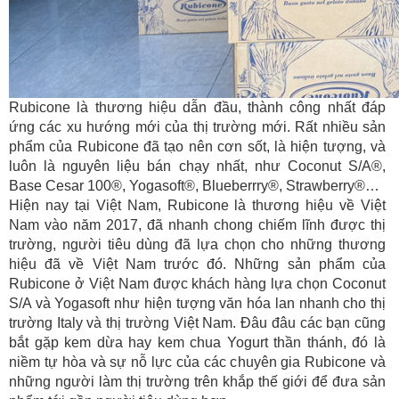
Rubicone là thương hiệu dẫn đầu, thành công nhất đáp
ứng các xu hướng mới của thị trường mới. Rất nhiều sản
phẩm của Rubicone đã tạo nên cơn sốt, là hiện tượng, và
luôn là nguyên liệu bán chạy nhất, như Coconut S/A®,
Base Cesar 100®, Yogasoft®, Blueberrry®, Strawberry®…
Hiện nay tại Việt Nam, Rubicone là thương hiệu về Việt
Nam vào năm 2017, đã nhanh chong chiếm lĩnh được thị
trường, người tiêu dùng đã lựa chọn cho những thương
hiệu đã về Việt Nam trước đó. Những sản phẩm của
Rubicone ở Việt Nam được khách hàng lựa chọn Coconut
S/A và Yogasoft như hiện tượng văn hóa lan nhanh cho thị
trường Italy và thị trường Việt Nam. Đâu đâu các bạn cũng
bắt gặp kem dừa hay kem chua Yogurt thần thánh, đó là
niềm tự hòa và sự nỗ lực của các chuyên gia Rubicone và
những người làm thị trường trên khắp thế giới để đưa sản