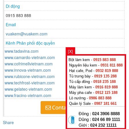
Di động
0915 883 888
Email
vuakem@vuakem.com
Kênh Phân phối độc quyền
www.tadavina.com
[X]
www.camardo-vietnam.com
Bột làm kem -
0915 883 888
www.cofrimellvietnam.com
Nguyên liệu kem -
0931 811 888
www.innova-vietnam.com
Hạt cafe, Pod -
0932 819 888
www.rubicone-vietnam.com
Tủ trưng bày -
0919 135 288
Tủ cấp đông -
0918 235 188
www.techfrost-vietnam.com
Máy làm kem -
0916 819 888
www.gelatec-vietnam.com
Máy pha cafe -
0912 115 188
www.fracino-vietnam.com
Lò nướng -
0986 883 888
Quản lý Sale -
0987 181 661
Đông :
024 3906 8888
Dũng :
024 66 89 1111
Share
Giới :
024 232 11111