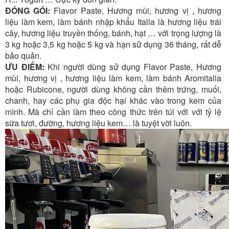
ĐÓNG GÓI:
Flavor Paste, Hương mùi, hương vị , hương
liệu làm kem, làm bánh nhập khẩu Italia là hương liệu trái
cây, hương liệu truyền thống, bánh, hạt … với trọng lượng là
3 kg hoặc 3,5 kg hoặc 5 kg và hạn sử dụng 36 tháng, rất dễ
bảo quản.
ƯU ĐIỂM:
Khi người dùng sử dụng Flavor Paste, Hương
mùi, hương vị , hương liệu làm kem, làm bánh Aromitalia
hoặc Rubicone, người dùng không cần thêm trứng, muối,
chanh, hay các phụ gia độc hại khác vào trong kem của
mình. Mà chỉ cần làm theo công thức trên túi với với tỷ lệ
sữa tươi, đường, hương liệu kem… là tuyệt vời luôn.