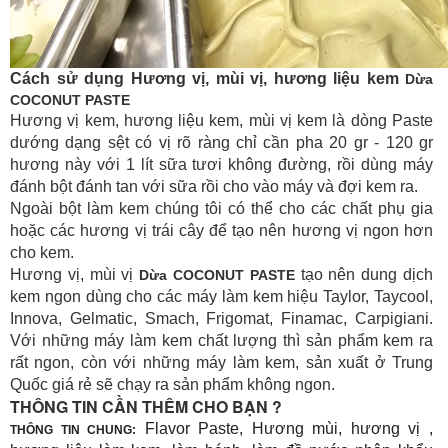
Cách sử dụng Hương vị, mùi vị, hương liệu kem
Dừa
COCONUT PASTE
Hương vị kem, hương liệu kem, mùi vị kem là dòng Paste
dướng dạng sệt có vị rõ ràng chỉ cần pha 20 gr - 120 gr
hương này với 1 lít sữa tươi không đường, rồi dùng máy
đánh bột đánh tan với sữa rồi cho vào máy và đợi kem ra.
Ngoài bột làm kem chúng tôi có thể cho các chất phụ gia
hoặc các hương vị trái cây để tạo nên hương vị ngon hơn
cho kem.
Hương vị, mùi vị
tạo nên dung dịch
Dừa COCONUT PASTE
kem ngon dùng cho các máy làm kem hiệu Taylor, Taycool,
Innova, Gelmatic, Smach, Frigomat, Finamac, Carpigiani.
Với những máy làm kem chất lượng thì sản phẩm kem ra
rất ngon, còn với những máy làm kem, sản xuất ở Trung
Quốc giá rẻ sẽ chạy ra sản phẩm không ngon.
THÔNG TIN CẦN THÊM CHO BẠN ?
Flavor Paste, Hương mùi, hương vị ,
THÔNG TIN CHUNG: