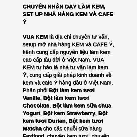
CHUYÊN NHẬN DẠY LÀM KEM,
SET UP NHÀ HÀNG KEM VÀ CAFE
Ý
VUA KEM
là địa chỉ chuyên tư vấn,
setup mở nhà hàng KEM và CAFE Ý,
kênh cung cấp nguyên liệu làm kem
cao cấp lâu đời ở Việt Nam. VUA
KEM tự hào là nhà tư vấn làm kem
Ý, cung cấp giải pháp kinh doanh về
kem và cafe Ý hàng đầu ở Việt Nam.
P
hân phối
Bột làm kem tươi
Vanilla
,
Bột làm kem tươi
Chocolate
,
Bột làm kem sữa chua
Yogurt
,
Bột kem Strawberry
,
Bột
kem tươi Durian
,
Bột kem tươi
Matcha
cho các chuỗi cửa hàng
Fastfood, chuyên kem tươi, chuyên