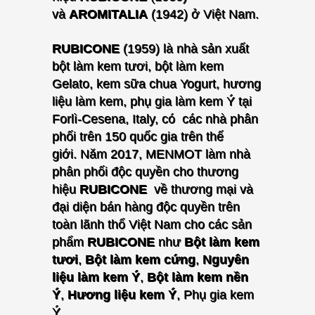
và
AROMITALIA
(1942) ở Việt Nam.
RUBICONE
(1959) là nhà sản xuất
bột làm kem tươi, bột làm kem
Gelato, kem sữa chua Yogurt, hương
liệu làm kem, phụ gia làm kem Ý tại
Forlì-Cesena, Italy, có các nhà phân
phối trên 150 quốc gia trên thế
giới.
Năm 2017, MENMOT làm nhà
phân phối độc quyền cho thương
hiệu
RUBICONE
về thương mại và
đại diện bán hàng độc quyền trên
toàn lãnh thổ Việt Nam cho các sản
phẩm
RUBICONE
như
Bột làm kem
tươi
,
Bột làm kem cứng
,
Nguyên
liệu làm kem Ý
,
Bột làm kem nền
Ý
,
Hương liệu kem Ý
, Phụ gia kem
Ý.