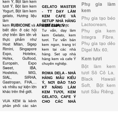
kem Ý, Bột làm kem
Phụ gia làm
tươi Ý, Bột làm kem
GELATO MASTER
kem
Yogurt, Bột làm kem
- TT DẠY LÀM
gelato, Hương liệu
KEM CAFE VÀ
Phụ gia tạo béo
làm
SETUP NHÀ HÀNG
Lactocream
,
kem
RUBICONE
và
AROMITALIA
được
KEM CAFE Ý
biết đến ở các hội
Phụ gia kem
Tư vấn, dạy làm
chợ triển lãm lớn về
kem Gelato, kem
Integra Fibre
,
thực phẩm như
tươi. Tư vấn bán
Phụ gia tạo dẻo
Host Milan, Sigep
kem ngon, trang trí
Rimini, Singapore
Digel Mix 60
kem tại các nhà
,
Expo, Hotelex,
hàng. Set up nhà
Kem tươi
Hofex, Gulfood,
hàng kem và cafe Ý
Europain, Expo
chuyên nghiệp.
Bột làm kem
Sweet, IBA,
tươi Sô Cô La
Hostelco, MIG,
,
ROMA DELA - NHÀ
SIAL, SIRHA,
Black Hawaii
HÀNG MẪU KIỂU
Gastropan, FHA,…
Ý, NƠI ĐÀO TẠO
Soft
Bột kem
,
và nhiều sự kiện lớn
KỸ NĂNG LÀM
tươi Sầu Riêng
khác trên thế giới.
,
KEM TƯƠI, KEM
GELATO, CAFE Ý
VUA KEM là kênh
CHO CÁC NHÀ
phân phối các sản