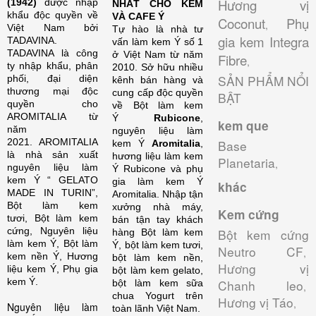
Hương vị
(1942)
được nhập
NHẤT CHO KEM
khẩu độc quyền về
VÀ CAFE Ý
Coconut
Phụ
,
Việt Nam bởi
Tự hào là nhà tư
gia kem Integra
TADAVINA.
vấn làm kem Ý số 1
TADAVINA là công
ở Việt Nam từ năm
Fibre
,
ty nhập khẩu, phân
2010. Sở hữu nhiều
SẢN PHẨM NỔI
phối, đại diện
kênh bán hàng và
thương mại độc
cung cấp độc quyền
BẬT
quyền cho
về Bột làm kem
AROMITALIA từ
Ý
Rubicone
,
kem que
năm
nguyên liệu làm
2021. AROMITALIA
Base
kem Ý
Aromitalia
,
là nhà sản xuất
hương liệu làm kem
Planetaria
,
nguyên liệu làm
Ý Rubicone và phụ
kem Ý “ GELATO
gia làm kem Ý
khác
MADE IN TURIN”,
Aromitalia.
Nhập tận
Bột làm kem
xưởng nhà máy,
Kem cứng
tươi, Bột làm kem
bán tận tay khách
cứng, Nguyên liệu
Bột kem cứng
hàng Bột làm kem
làm kem Ý, Bột làm
Ý, bột làm kem tươi,
Neutro CF
,
kem nền Ý, Hương
bột làm kem nền,
Hương vị
liệu kem Ý, Phụ gia
bột làm kem gelato,
kem Ý.
Chanh leo
bột làm kem sữa
,
chua Yogurt trên
Hương vị Táo
,
Nguyên liệu làm
toàn lãnh Việt Nam.