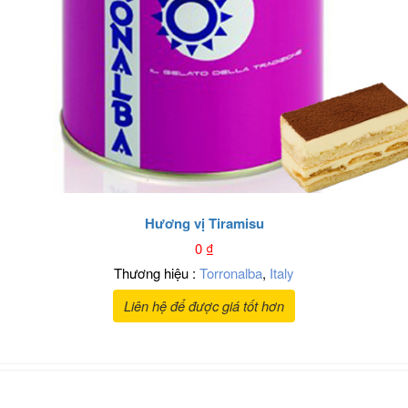
Hương vị Tiramisu
0
₫
Thương hiệu :
Torronalba
,
Italy
Liên hệ để được giá tốt hơn