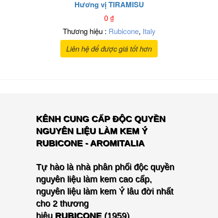
Hương vị TIRAMISU
0
₫
Thương hiệu :
Rubicone
,
Italy
Liên hệ để được giá tốt hơn
KÊNH CUNG CẤP ĐỘC QUYỀN
NGUYÊN LIỆU LÀM KEM Ý
RUBICONE - AROMITALIA
Tự hào là nhà phân phối độc quyền
nguyên liệu làm kem cao cấp,
nguyên liệu làm kem Ý lâu đời nhất
cho
2 thương
hiệu
RUBICONE
(1959)