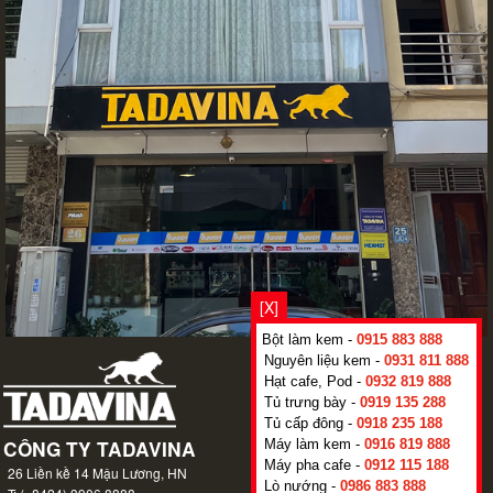
[X]
Bột làm kem -
0915 883 888
Nguyên liệu kem -
0931 811 888
Hạt cafe, Pod -
0932 819 888
Tủ trưng bày -
0919 135 288
Tủ cấp đông -
0918 235 188
Máy làm kem -
0916 819 888
Máy pha cafe -
0912 115 188
Lò nướng -
0986 883 888