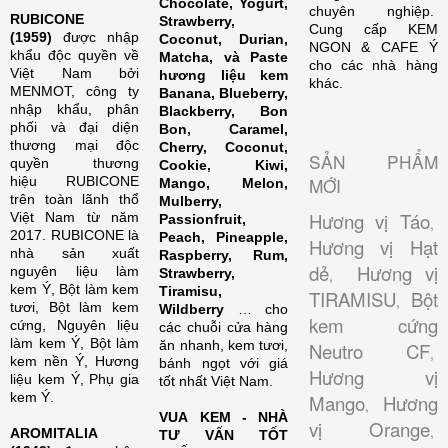
Chocolate, Yogurt,
chuyên nghiệp.
RUBICONE
Strawberry,
Cung cấp KEM
(1959)
được nhập
Coconut, Durian,
NGON & CAFE Ý
khẩu độc quyền về
Matcha, và Paste
cho các nhà hàng
Việt Nam bởi
hương liệu kem
khác.
MENMOT, công ty
Banana, Blueberry,
nhập khẩu, phân
Blackberry, Bon
phối và đại diện
Bon, Caramel,
thương mại độc
Cherry, Coconut,
SẢN PHẨM
quyền thương
Cookie, Kiwi,
hiệu RUBICONE
MỚI
Mango, Melon,
trên toàn lãnh thổ
Mulberry,
Hương vị Táo
Việt Nam từ năm
Passionfruit,
,
2017. RUBICONE là
Peach, Pineapple,
Hương vị Hạt
nhà sản xuất
Raspberry, Rum,
dẻ
Hương vị
nguyên liệu làm
Strawberry,
,
kem Ý, Bột làm kem
Tiramisu,
TIRAMISU
Bột
,
tươi, Bột làm kem
Wildberry
… cho
kem cứng
cứng, Nguyên liệu
các chuỗi cửa hàng
làm kem Ý, Bột làm
ăn nhanh, kem tươi,
Neutro CF
,
kem nền Ý, Hương
bánh ngọt với giá
Hương vị
liệu kem Ý, Phụ gia
tốt nhất Việt Nam.
kem Ý.
Mango
Hương
,
VUA KEM - NHÀ
vị Orange
,
AROMITALIA
TƯ VẤN TỐT