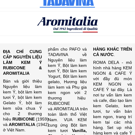
phẩm cho PAFO và
HÀNG KHÁC TRÊN
ĐỊA CHỈ CUNG
TADAVINA về
CẢ NƯỚC
.
CẤP NGUYÊN LIỆU
Nguyên liệu làm
LÀM KEM Ý
ROMA DELA - mô
kem Ý, Bột làm kem
RUBICONE &
hình nhà hàng KEM
tươi Ý, Bột làm kem
AROMITALIA
NGON & CAFE Ý
Yogurt, Bột làm kem
với đầy đủ món
Bán và giới thiệu
gelato, Hương liệu
KEM NGON và
Nguyên liệu làm
làm kem và Phụ gia
CAFE Ý tại đây. Là
kem Ý, bột làm kem
kem ngon với 2
nơi tư vấn làm kem
tươi Ý, bột làm kem
thương hiệu
và cafe, đào tạo làm
Gelato Ý, bột làm
RUBICONE
kem Gelato, kem
kem sữa chua Ý
và AROMITALIA trên
tươi, tư vấn bán
cho 2 thương
toàn lãnh thổ Việt
kem ngon, trang trí
hiệu
RUBICONE
(1959)
Nam. VUA KEM
kem tại các nhà
và
AROMITALIA
(1942)
cung ứng Bột làm
hàng. Set up nhà
ở Việt Nam.
kem tươi
Vanilla,
hàng kem và cafe Ý