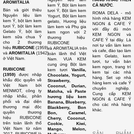
AROMITALIA
kem Ý, Bột làm kem
CẢ NƯỚC
.
Bán và giới thiệu
tươi Ý, Bột làm kem
ROMA DELA - mô
Nguyên liệu làm
Yogurt, Bột làm kem
hình nhà hàng KEM
kem Ý, bột làm kem
gelato, Hương liệu
NGON & CAFE Ý
tươi Ý, bột làm kem
làm kem và Phụ gia
với đầy đủ món
Gelato Ý, bột làm
kem ngon với 2
KEM NGON và
kem sữa chua Ý
thương hiệu
CAFE Ý tại đây. Là
cho 2 thương
RUBICONE
nơi tư vấn làm kem
hiệu
RUBICONE
(1959)
và AROMITALIA trên
và cafe, đào tạo làm
và
AROMITALIA
(1942)
toàn lãnh thổ Việt
kem Gelato, kem
ở Việt Nam.
Nam. VUA KEM
tươi, tư vấn bán
cung ứng Bột làm
kem ngon, trang trí
RUBICONE
kem tươi
Vanilla,
kem tại các nhà
(1959)
được nhập
Chocolate, Yogurt,
hàng. Set up nhà
khẩu độc quyền về
Strawberry,
hàng kem và cafe Ý
Việt Nam bởi
Coconut, Durian,
chuyên nghiệp.
MENMOT, công ty
Matcha, và Paste
Cung cấp KEM
nhập khẩu, phân
hương liệu kem
NGON & CAFE Ý
phối và đại diện
Banana, Blueberry,
cho các nhà hàng
thương mại độc
Blackberry, Bon
khác.
quyền thương
Bon, Caramel,
hiệu RUBICONE
Cherry, Coconut,
trên toàn lãnh thổ
Cookie, Kiwi,
Việt Nam từ năm
Mango, Melon,
SẢN PHẨM
2017. RUBICONE là