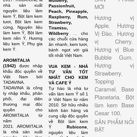
Mulberry,
nhà sản xuất
MỚI
Passionfruit,
nguyên liệu làm
Peach, Pineapple,
Hương vị
kem Ý, Bột làm kem
Raspberry, Rum,
tươi, Bột làm kem
Strawberry,
Apple
Hương
,
cứng, Nguyên liệu
Tiramisu,
Vị Đào
Hương
làm kem Ý, Bột làm
Wildberry
… cho
,
kem nền Ý, Hương
các chuỗi cửa hàng
vị Cherry
,
liệu kem Ý, Phụ gia
ăn nhanh, kem tươi,
Hương vị Blue
kem Ý.
bánh ngọt với giá
tốt nhất Việt Nam.
Bubble Gum
,
AROMITALIA
Hương vị
(1942)
được nhập
VUA KEM - NHÀ
khẩu độc quyền về
Strawberry
TƯ VẤN TỐT
,
Việt Nam bởi
NHẤT CHO KEM
Topping
TADAVINA.
VÀ CAFE Ý
Caramel
Base
TADAVINA là công
Tự hào là nhà tư
,
ty nhập khẩu, phân
vấn làm kem Ý số 1
Planetaria
Bột
,
phối, đại diện
ở Việt Nam từ năm
làm kem Base
thương mại độc
2010. Sở hữu nhiều
quyền cho
kênh bán hàng và
Cesar 100
,
AROMITALIA từ
cung cấp độc quyền
SẢN PHẨM NỔI
năm
về Bột làm kem
2021. AROMITALIA
Ý
Rubicone
,
BẬT
là nhà sản xuất
nguyên liệu làm