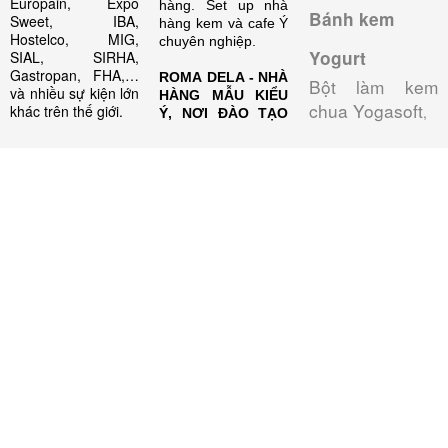
Europain, Expo
hàng. Set up nhà
Bánh kem
Sweet, IBA,
hàng kem và cafe Ý
Hostelco, MIG,
chuyên nghiệp.
Yogurt
SIAL, SIRHA,
Gastropan, FHA,…
ROMA DELA - NHÀ
Bột làm kem
và nhiều sự kiện lớn
HÀNG MẪU KIỂU
chua Yogasoft
khác trên thế giới.
,
Ý, NƠI ĐÀO TẠO