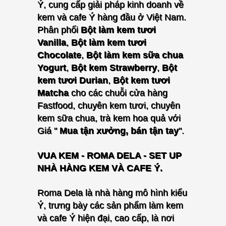
Ý, cung cấp giải pháp kinh doanh về
kem và cafe Ý hàng đầu ở Việt Nam.
P
hân phối
Bột làm kem tươi
Vanilla
,
Bột làm kem tươi
Chocolate
,
Bột làm kem sữa chua
Yogurt
,
Bột kem Strawberry
,
Bột
kem tươi Durian
,
Bột kem tươi
Matcha
cho các chuỗi cửa hàng
Fastfood, chuyên kem tươi, chuyên
kem sữa chua, trà kem hoa quả với
Giá "
Mua tận xưởng, bán tận tay
".
VUA KEM - ROMA DELA - SET UP
NHÀ HÀNG KEM VÀ CAFE Ý.
Roma Dela là nhà hàng mô hình kiểu
Ý, trưng bày các sản phẩm làm kem
và cafe Ý hiện đại, cao cấp, là nơi