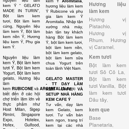
nguyên liệu làm
kem Ý
Aromitalia
,
Hương liệu
kem Ý “ GELATO
hương liệu làm kem
làm kem
MADE IN TURIN”,
Ý Rubicone và phụ
Bột làm kem
gia làm kem Ý
Hương vị
tươi, Bột làm kem
Aromitalia.
Nhập tận
Pistachio
,
cứng, Nguyên liệu
xưởng nhà máy,
làm kem Ý, Bột làm
Hương vị
bán tận tay khách
kem nền Ý, Hương
hàng Bột làm kem
Rhum
Hương
,
liệu kem Ý, Phụ gia
Ý, bột làm kem tươi,
vị Caramel
,
kem Ý.
bột làm kem nền,
bột làm kem gelato,
Kem tươi
Nguyên liệu làm
bột làm kem sữa
kem Ý, Bột làm kem
chua Yogurt trên
Bột làm kem
tươi Ý, Bột làm kem
toàn lãnh Việt Nam.
tươi Sô Cô La
,
Yogurt, Bột làm kem
gelato, Hương liệu
Bột làm kem
GELATO MASTER
làm
- TT DẠY LÀM
tươi Vanilla
Bột
,
kem
RUBICONE
và
AROMITALIA
được
KEM CAFE VÀ
làm kem tươi
biết đến ở các hội
SETUP NHÀ HÀNG
chợ triển lãm lớn về
Dâu tây
KEM CAFE Ý
,
thực phẩm như
Tư vấn, dạy làm
kem que
Host Milan, Sigep
kem Gelato, kem
Rimini, Singapore
tươi. Tư vấn bán
Base
Expo, Hotelex,
kem ngon, trang trí
Planetaria
Hofex, Gulfood,
,
kem tại các nhà