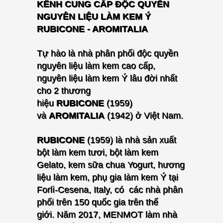
KÊNH CUNG CẤP ĐỘC QUYỀN
NGUYÊN LIỆU LÀM KEM Ý
RUBICONE - AROMITALIA
Tự hào là nhà phân phối độc quyền
nguyên liệu làm kem cao cấp,
nguyên liệu làm kem Ý lâu đời nhất
cho
2 thương
hiệu
RUBICONE
(1959)
và
AROMITALIA
(1942) ở Việt Nam.
RUBICONE
(1959) là nhà sản xuất
bột làm kem tươi, bột làm kem
Gelato, kem sữa chua Yogurt, hương
liệu làm kem, phụ gia làm kem Ý tại
Forlì-Cesena, Italy, có các nhà phân
phối trên 150 quốc gia trên thế
giới.
Năm 2017, MENMOT làm nhà