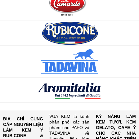
VUA KEM là kênh
KỸ NĂNG LÀM
ĐỊA CHỈ CUNG
phân phối các sản
KEM TƯƠI, KEM
CẤP NGUYÊN LIỆU
phẩm cho PAFO và
GELATO, CAFE Ý
LÀM KEM Ý
TADAVINA về
CHO CÁC NHÀ
RUBICONE &
Nguyên liệu làm
HÀNG KHÁC TRÊN