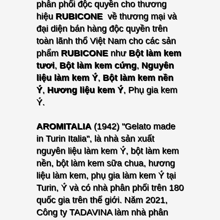
phân phối độc quyền cho thương
hiệu
RUBICONE
về thương mại và
đại diện bán hàng độc quyền trên
toàn lãnh thổ Việt Nam cho các sản
phẩm
RUBICONE
như
Bột làm kem
tươi
,
Bột làm kem cứng
,
Nguyên
liệu làm kem Ý
,
Bột làm kem nền
Ý
,
Hương liệu kem Ý
, Phụ gia kem
Ý.
AROMITALIA
(1942) "Gelato made
in Turin Italia", là nhà sản xuất
nguyên liệu làm kem Ý, bột làm kem
nền, bột làm kem sữa chua, hương
liệu làm kem, phụ gia làm kem Ý tại
Turin, Ý và có nhà phân phối trên 180
quốc gia trên thế giới.
Năm 2021,
Công ty TADAVINA làm nhà phân