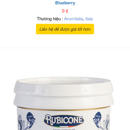
Blueberry
0
₫
Thương hiệu :
Aromitalia
,
Italy
Liên hệ để được giá tốt hơn