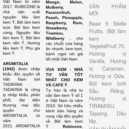
Việt Nam từ năm
Mango, Melon,
SẢN PHẨM
2017. RUBICONE là
Mulberry,
nhà sản xuất
MỚI
Passionfruit,
nguyên liệu làm
Peach, Pineapple,
Base 5 Stelle
kem Ý, Bột làm kem
Raspberry, Rum,
tươi, Bột làm kem
Strawberry,
Frutta
Bột làm
,
cứng, Nguyên liệu
Tiramisu,
kem
làm kem Ý, Bột làm
Wildberry
… cho
kem nền Ý, Hương
các chuỗi cửa hàng
VegetalFruit 70
,
liệu kem Ý, Phụ gia
ăn nhanh, kem tươi,
Hương vị
kem Ý.
bánh ngọt với giá
tốt nhất Việt Nam.
Vanilla
Hương
,
AROMITALIA
vị Caramen
,
(1942)
được nhập
VUA KEM - NHÀ
khẩu độc quyền về
Hương vị Dứa
TƯ VẤN TỐT
,
Việt Nam bởi
NHẤT CHO KEM
Bột kem tươi
TADAVINA.
VÀ CAFE Ý
Sầu Riêng
TADAVINA là công
Tự hào là nhà tư
,
ty nhập khẩu, phân
vấn làm kem Ý số 1
Hương vị
phối, đại diện
ở Việt Nam từ năm
TIRAMISU
thương mại độc
2010. Sở hữu nhiều
,
quyền cho
kênh bán hàng và
Topping Dâu
AROMITALIA từ
cung cấp độc quyền
tây
năm
,
về Bột làm kem
2021. AROMITALIA
Ý
Rubicone
,