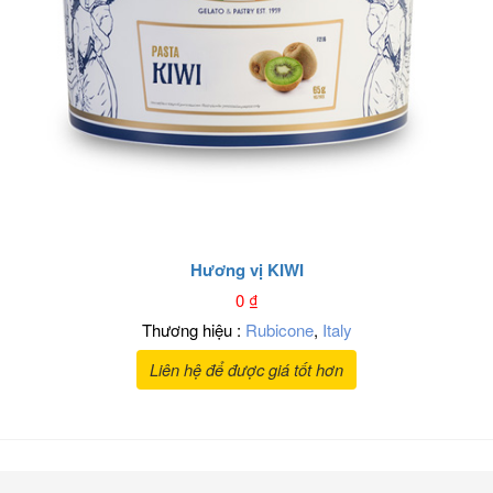
Hương vị KIWI
0
₫
Thương hiệu :
Rubicone
,
Italy
Liên hệ để được giá tốt hơn