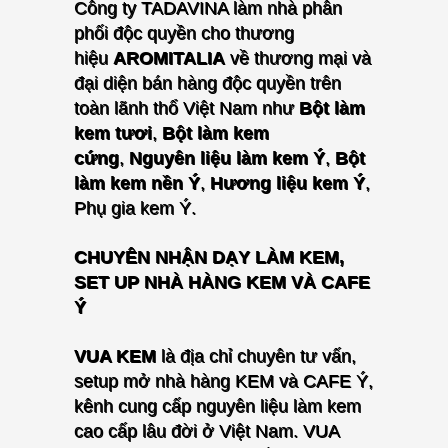
Công ty TADAVINA làm nhà phân
phối độc quyền cho thương
hiệu
AROMITALIA
về thương mại và
đại diện bán hàng độc quyền trên
toàn lãnh thổ Việt Nam
như
Bột làm
kem tươi
,
Bột làm kem
cứng
,
Nguyên liệu làm kem Ý
,
Bột
làm kem nền Ý
,
Hương liệu kem Ý
,
Phụ gia kem Ý.
CHUYÊN NHẬN DẠY LÀM KEM,
SET UP NHÀ HÀNG KEM VÀ CAFE
Ý
VUA KEM
là địa chỉ chuyên tư vấn,
setup mở nhà hàng KEM và CAFE Ý,
kênh cung cấp nguyên liệu làm kem
cao cấp lâu đời ở Việt Nam. VUA