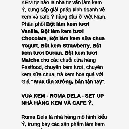
KEM tự hào là nhà tư vấn làm kem
Ý, cung cấp giải pháp kinh doanh về
kem và cafe Ý hàng đầu ở Việt Nam.
P
hân phối
Bột làm kem tươi
Vanilla
,
Bột làm kem tươi
Chocolate
,
Bột làm kem sữa chua
Yogurt
,
Bột kem Strawberry
,
Bột
kem tươi Durian
,
Bột kem tươi
Matcha
cho các chuỗi cửa hàng
Fastfood, chuyên kem tươi, chuyên
kem sữa chua, trà kem hoa quả với
Giá "
Mua tận xưởng, bán tận tay
".
VUA KEM - ROMA DELA - SET UP
NHÀ HÀNG KEM VÀ CAFE Ý.
Roma Dela là nhà hàng mô hình kiểu
Ý, trưng bày các sản phẩm làm kem