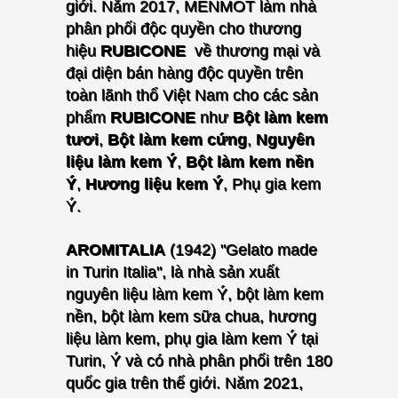
giới.
Năm 2017, MENMOT làm nhà
phân phối độc quyền cho thương
hiệu
RUBICONE
về thương mại và
đại diện bán hàng độc quyền trên
toàn lãnh thổ Việt Nam cho các sản
phẩm
RUBICONE
như
Bột làm kem
tươi
,
Bột làm kem cứng
,
Nguyên
liệu làm kem Ý
,
Bột làm kem nền
Ý
,
Hương liệu kem Ý
, Phụ gia kem
Ý.
AROMITALIA
(1942) "Gelato made
in Turin Italia", là nhà sản xuất
nguyên liệu làm kem Ý, bột làm kem
nền, bột làm kem sữa chua, hương
liệu làm kem, phụ gia làm kem Ý tại
Turin, Ý và có nhà phân phối trên 180
quốc gia trên thế giới.
Năm 2021,