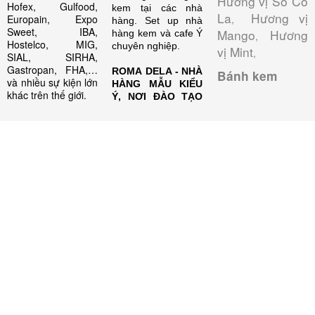
Hương vị Sô Cô
Hofex, Gulfood,
kem tại các nhà
La
Hương vị
Europain, Expo
,
hàng. Set up nhà
Sweet, IBA,
Mango
Hương
hàng kem và cafe Ý
,
Hostelco, MIG,
chuyên nghiệp.
vị Mint
,
SIAL, SIRHA,
Gastropan, FHA,…
ROMA DELA - NHÀ
Bánh kem
và nhiều sự kiện lớn
HÀNG MẪU KIỂU
khác trên thế giới.
Ý, NƠI ĐÀO TẠO