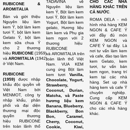
TADAVINA về
CHO CÁC NHÀ
RUBICONE &
Nguyên liệu làm
HÀNG KHÁC TRÊN
AROMITALIA
kem Ý, Bột làm kem
CẢ NƯỚC
.
Bán và giới thiệu
tươi Ý, Bột làm kem
ROMA DELA - mô
Nguyên liệu làm
Yogurt, Bột làm kem
hình nhà hàng KEM
kem Ý, bột làm kem
gelato, Hương liệu
NGON & CAFE Ý
tươi Ý, bột làm kem
làm kem và Phụ gia
với đầy đủ món
Gelato Ý, bột làm
kem ngon với 2
KEM NGON và
kem sữa chua Ý
thương hiệu
CAFE Ý tại đây. Là
cho 2 thương
RUBICONE
nơi tư vấn làm kem
hiệu
RUBICONE
(1959)
và AROMITALIA trên
và cafe, đào tạo làm
và
AROMITALIA
(1942)
toàn lãnh thổ Việt
kem Gelato, kem
ở Việt Nam.
Nam. VUA KEM
tươi, tư vấn bán
cung ứng Bột làm
kem ngon, trang trí
RUBICONE
kem tươi
Vanilla,
kem tại các nhà
(1959)
được nhập
Chocolate, Yogurt,
hàng. Set up nhà
khẩu độc quyền về
Strawberry,
hàng kem và cafe Ý
Việt Nam bởi
Coconut, Durian,
chuyên nghiệp.
MENMOT, công ty
Matcha, và Paste
Cung cấp KEM
nhập khẩu, phân
hương liệu kem
NGON & CAFE Ý
phối và đại diện
Banana, Blueberry,
cho các nhà hàng
thương mại độc
Blackberry, Bon
khác.
quyền thương
Bon, Caramel,
hiệu RUBICONE
Cherry, Coconut,
trên toàn lãnh thổ
Cookie, Kiwi,