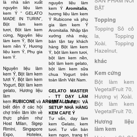
SẢN PHẨM NỔI
là nhà sản xuất
nguyên liệu làm
BẬT
nguyên liệu làm
kem Ý
Aromitalia
,
kem Ý “ GELATO
hương liệu làm kem
Topping
MADE IN TURIN”,
Ý Rubicone và phụ
Bột làm kem
gia làm kem Ý
Topping Sô cô
tươi, Bột làm kem
Aromitalia.
Nhập tận
la
Topping
cứng, Nguyên liệu
,
xưởng nhà máy,
làm kem Ý, Bột làm
bán tận tay khách
Xoài
Topping
,
kem nền Ý, Hương
hàng Bột làm kem
Hazelnut
,
liệu kem Ý, Phụ gia
Ý, bột làm kem tươi,
kem Ý.
bột làm kem nền,
khác
bột làm kem gelato,
Nguyên liệu làm
bột làm kem sữa
Kem cứng
kem Ý, Bột làm kem
chua Yogurt trên
tươi Ý, Bột làm kem
toàn lãnh Việt Nam.
Bột làm kem
Yogurt, Bột làm kem
VegetalFruit 70
,
gelato, Hương liệu
GELATO MASTER
Hương vị Xoài
làm
,
- TT DẠY LÀM
kem
RUBICONE
và
AROMITALIA
được
KEM CAFE VÀ
Bột làm kem
biết đến ở các hội
SETUP NHÀ HÀNG
VegetalFruit 70
,
chợ triển lãm lớn về
KEM CAFE Ý
thực phẩm như
Tư vấn, dạy làm
Hương liệu
Host Milan, Sigep
kem Gelato, kem
làm kem
Rimini, Singapore
tươi. Tư vấn bán
Expo, Hotelex,
kem ngon, trang trí