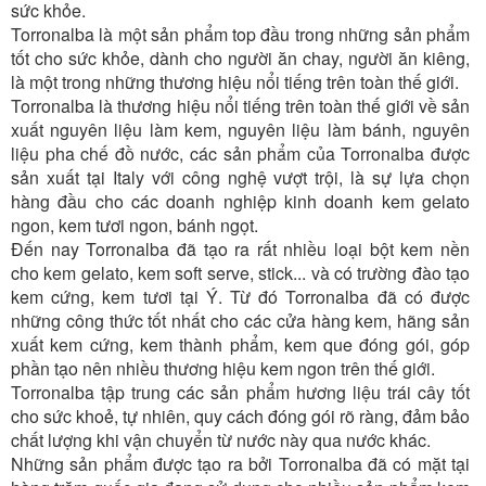
sức khỏe.
Torronalba là một sản phẩm top đầu trong những sản phẩm
tốt cho sức khỏe, dành cho người ăn chay, người ăn kiêng,
là một trong những thương hiệu nổi tiếng trên toàn thế giới.
Torronalba là thương hiệu nổi tiếng trên toàn thế giới về sản
xuất nguyên liệu làm kem, nguyên liệu làm bánh, nguyên
liệu pha chế đồ nước, các sản phẩm của Torronalba được
sản xuất tại Italy với công nghệ vượt trội, là sự lựa chọn
hàng đầu cho các doanh nghiệp kinh doanh kem gelato
ngon, kem tươi ngon, bánh ngọt.
Đến nay Torronalba đã tạo ra rất nhiều loại bột kem nền
cho kem gelato, kem soft serve, stick... và có trường đào tạo
kem cứng, kem tươi tại Ý. Từ đó Torronalba đã có được
những công thức tốt nhất cho các cửa hàng kem, hãng sản
xuất kem cứng, kem thành phẩm, kem que đóng gói, góp
phần tạo nên nhiều thương hiệu kem ngon trên thế giới.
Torronalba tập trung các sản phẩm hương liệu trái cây tốt
cho sức khoẻ, tự nhiên, quy cách đóng gói rõ ràng, đảm bảo
chất lượng khi vận chuyển từ nước này qua nước khác.
Những sản phẩm được tạo ra bởi Torronalba đã có mặt tại