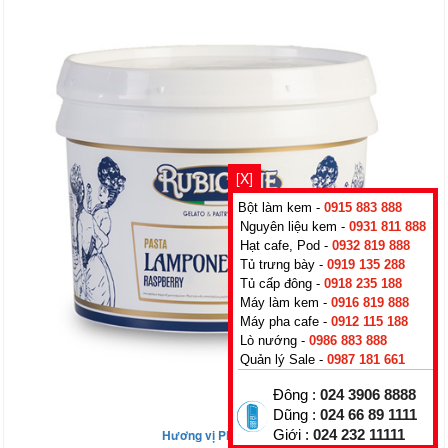
[X]
Bột làm kem -
0915 883 888
Nguyên liệu kem -
0931 811 888
Hạt cafe, Pod -
0932 819 888
Tủ trưng bày -
0919 135 288
Tủ cấp đông -
0918 235 188
Máy làm kem -
0916 819 888
Máy pha cafe -
0912 115 188
Lò nướng -
0986 883 888
Quản lý Sale -
0987 181 661
Đông :
024 3906 8888
Dũng :
024 66 89 1111
Hương vị Phúc bồn tử
Giới :
024 232 11111