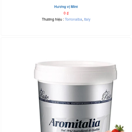
Hương vị Mint
0
₫
Thương hiệu :
Torronalba
,
Italy