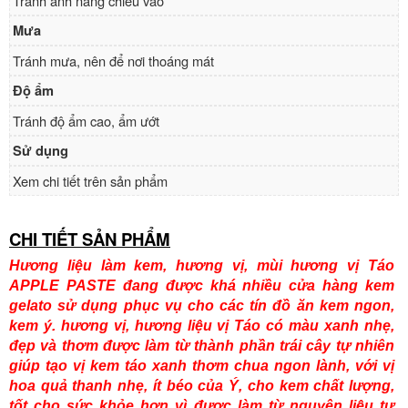
Tránh ánh nắng chiếu vào
Mưa
Tránh mưa, nên để nơi thoáng mát
Độ ẩm
Tránh độ ẩm cao, ẩm ướt
Sử dụng
Xem chi tiết trên sản phẩm
CHI TIẾT SẢN PHẨM
Hương liệu làm kem, hương vị, mùi hương vị Táo
APPLE PASTE đang được khá nhiều cửa hàng kem
gelato sử dụng phục vụ cho các tín đồ ăn kem ngon,
kem ý. hương vị, hương liệu vị Táo có màu xanh nhẹ,
đẹp và thơm được làm từ thành phần trái cây tự nhiên
giúp tạo vị kem táo xanh thơm chua ngon lành, với vị
hoa quả thanh nhẹ, ít béo của Ý, cho kem chất lượng,
tốt cho sức khỏe hơn vì được làm từ nguyên liệu tự