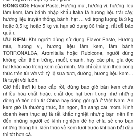
ĐÓNG GÓI:
Flavor Paste, Hương mùi, hương vị, hương liệu
làm kem, làm bánh nhập khẩu Italia là hương liệu trái cây,
hương liệu truyền thống, bánh, hạt … với trọng lượng là 3 kg
hoặc 3,5 kg hoặc 5 kg và hạn sử dụng 36 tháng, rất dễ bảo
quản.
ƯU ĐIỂM:
Khi người dùng sử dụng Flavor Paste, Hương
mùi, hương vị, hương liệu làm kem, làm bánh
TORRONALBA, Aromitalia hoặc Rubicone, người dùng
không cần thêm trứng, muối, chanh, hay các phụ gia độc
hại khác vào trong kem của mình. Mà chỉ cần làm theo công
thức trên túi với với tỷ lệ sữa tươi, đường, hương liệu kem…
là tuyệt vời luôn.
Giờ hết thời kì bao cấp rồi, đừng bao giờ bán kem chứa
nhiều hóa chất hoặc, chất độc hại bên trong như những
dòng rẻ tiền đến từ China hay đóng gói giả ở Việt Nam. Ăn
kem giờ là thưởng thức, ăn ngon, ăn sang cái mồm. Kinh
doanh kem thực sự là rất khắc nghiệt nhưng bạn nên tìm
đến những người có kinh nghiệm để họ chia sẻ cho bạn
những thông tin, kiến thức về kem tươi trước khi bạn bắt đầu
thì tốt hơn cả.