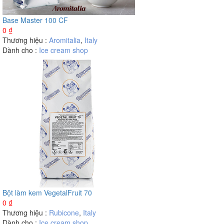
Base Master 100 CF
0
₫
Thương hiệu :
Aromitalia
,
Italy
Dành cho :
Ice cream shop
Bột làm kem VegetalFruit 70
0
₫
Thương hiệu :
Rubicone
,
Italy
Dành cho :
Ice cream shop