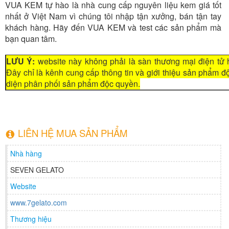
VUA KEM tự hào là nhà cung cấp nguyên liệu kem giá tốt
nhất ở Việt Nam vì chúng tôi nhập tận xưởng, bán tận tay
khách hàng. Hãy đến VUA KEM và test các sản phẩm mà
bạn quan tâm.
LƯU Ý:
website này không phải là sàn thương mại điện tử 
Đây chỉ là kênh cung cấp thông tin và giới thiệu sản phẩm 
diện phân phối sản phẩm độc quyền.
LIÊN HỆ MUA SẢN PHẨM
Nhà hàng
SEVEN GELATO
Website
www.7gelato.com
Thương hiệu