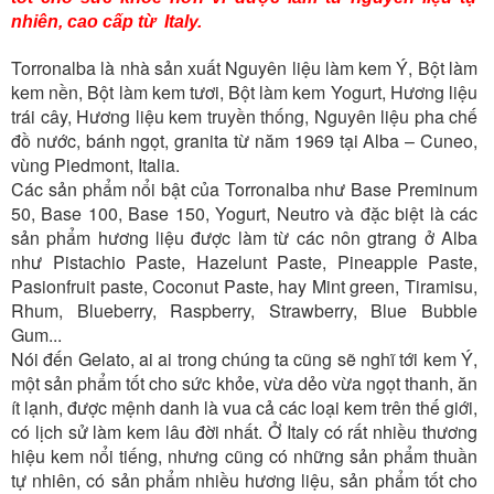
nhiên, cao cấp từ Italy.
Torronalba là nhà sản xuất Nguyên liệu làm kem Ý, Bột làm
kem nền, Bột làm kem tươi, Bột làm kem Yogurt, Hương liệu
trái cây, Hương liệu kem truyền thống, Nguyên liệu pha chế
đồ nước, bánh ngọt, granita từ năm 1969 tại Alba – Cuneo,
vùng Piedmont, Italia.
Các sản phẩm nổi bật của Torronalba như Base Preminum
50, Base 100, Base 150, Yogurt, Neutro và đặc biệt là các
sản phẩm hương liệu được làm từ các nôn gtrang ở Alba
như Pistachio Paste, Hazelunt Paste, Pineapple Paste,
Pasionfruit paste, Coconut Paste, hay Mint green, Tiramisu,
Rhum, Blueberry, Raspberry, Strawberry, Blue Bubble
Gum...
Nói đến Gelato, ai ai trong chúng ta cũng sẽ nghĩ tới kem Ý,
một sản phẩm tốt cho sức khỏe, vừa dẻo vừa ngọt thanh, ăn
ít lạnh, được mệnh danh là vua cả các loại kem trên thế giới,
có lịch sử làm kem lâu đời nhất. Ở Italy có rất nhiều thương
hiệu kem nổi tiếng, nhưng cũng có những sản phẩm thuần
tự nhiên, có sản phẩm nhiều hương liệu, sản phẩm tốt cho