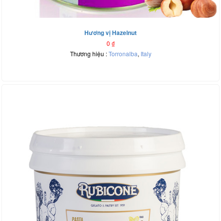
Hương vị Hazelnut
0
₫
Thương hiệu :
Torronalba
,
Italy