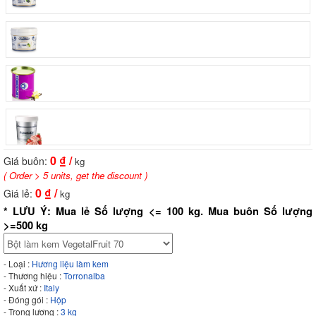
0
₫ /
Giá buôn:
kg
( Order > 5 units, get the discount )
0
₫ /
Giá lẻ:
kg
* LƯU Ý: Mua lẻ Số lượng <= 100 kg. Mua buôn Số lượng
>=500 kg
- Loại :
Hương liệu làm kem
- Thương hiệu :
Torronalba
- Xuất xứ :
Italy
- Đóng gói :
Hộp
- Trọng lượng :
3 kg