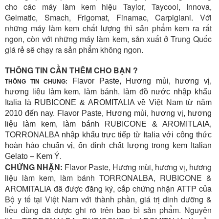
cho các máy làm kem hiệu Taylor, Taycool, Innova,
Gelmatic, Smach, Frigomat, Finamac, Carpigiani. Với
những máy làm kem chất lượng thì sản phẩm kem ra rất
ngon, còn với những máy làm kem, sản xuất ở Trung Quốc
giá rẻ sẽ chạy ra sản phẩm không ngon.
THÔNG TIN CẦN THÊM CHO BẠN ?
Flavor Paste, Hương mùi, hương vị,
THÔNG TIN CHUNG:
hương liệu làm kem, làm bánh, làm đồ nước nhập khẩu
Italia là RUBICONE & AROMITALIA về Việt Nam từ năm
2010 đến nay. Flavor Paste, Hương mùi, hương vị, hương
liệu làm kem, làm bánh RUBICONE & AROMITLAIA,
TORRONALBA nhập khẩu trực tiếp từ Italia với công thức
hoàn hảo chuẩn vị, ổn đinh chất lượng trong kem Italian
Gelato – Kem Ý.
CHỨNG NHẬN:
Flavor Paste, Hương mùi, hương vị, hương
liệu làm kem, làm bánh TORRONALBA, RUBICONE &
AROMITALIA đã được đăng ký, cấp chứng nhận ATTP của
Bộ y tế tại Việt Nam với thành phần, giá trị dinh dưỡng &
liều dùng đã được ghi rõ trên bao bì sản phẩm. Nguyên