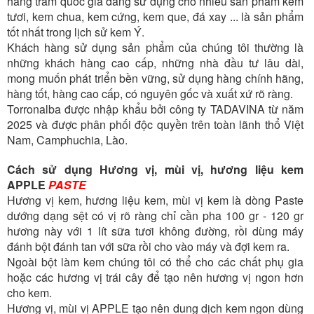
hàng trăm quốc gia đang sử dụng cho nhiều sản phẩm kem
tươi, kem chua, kem cứng, kem que, đá xay ... là sản phẩm
tốt nhất trong lịch sử kem Ý.
Khách hàng sử dụng sản phẩm của chúng tôi thường là
những khách hàng cao cấp, những nhà đầu tư lâu dài,
mong muốn phát triển bền vững, sử dụng hàng chính hãng,
hàng tốt, hàng cao cấp, có nguyên gốc và xuất xứ rõ ràng.
Torronalba được nhập khẩu bởi công ty TADAVINA từ năm
2025 và được phân phối độc quyền trên toàn lãnh thổ Việt
Nam, Camphuchia, Lào.
Cách sử dụng Hương vị, mùi vị, hương liệu kem
APPLE
PASTE
Hương vị kem, hương liệu kem, mùi vị kem là dòng Paste
dướng dạng sệt có vị rõ ràng chỉ cần pha 100 gr - 120 gr
hương này với 1 lít sữa tươi không đường, rồi dùng máy
đánh bột đánh tan với sữa rồi cho vào máy và đợi kem ra.
Ngoài bột làm kem chúng tôi có thể cho các chất phụ gia
hoặc các hương vị trái cây để tạo nên hương vị ngon hơn
cho kem.
Hương vị, mùi vị APPLE tạo nên dung dịch kem ngon dùng