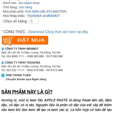
- Dành cho :
Ice cream shop
- Tình trạng :
còn hàng
- Nhà phân phối:
VUA KEM (GELATO MASTER)
- Nhà Nhập khẩu :
TADAVINA
và
MENMOT
- Chọn số lượng :
* CÔNG THỨC :
Download Công thức làm kem tại đây
CÔNG TY TNHH MENMOT
Add: 26 Liền kề 14 Mậu Lương, Hà Đông, Hà Nội
Tel: 024.6689 1111 - 0986 883 888 - 0915 883 888
CÔNG TY TNHH TADAVINA
Add: 26 Liền kề 14 Mậu Lương, Hà Đông, Hà Nội
Tel: 024 232 11111 - 0932 819 888 - 0916 819 888
XEM THANH TOÁN
Chuyển khoản qua Ngân hàng
SẢN PHẨM NÀY LÀ GÌ?
Ngân hàng Ngoại thương Việt Nam
Chi nhánh:
Vietcombank Tây Hà Nội
Chủ TK:
CÔNG TY TNHH MENMOT
Hương vị, mùi vị kem Táo APPLE PASTE là dòng Paste sền sệt, đậm
Số TK:
069 1000 811 888
đặc, cô đặc có vị táo. Nguyên liệu là phần cô đặc của trái cây để thêm
vào kem khi làm kem để tạo ra kem các vị. Là hỗn hợp cơ bản để tạo
Ngân hàng Ngoại thương Việt Nam