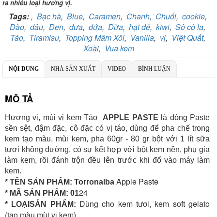
ra nhiều loại hương vị.
Chi nhánh:
Vietcombank Tây Hà Nội
Tags:
,
Bạc hà
,
Blue
,
Caramen
,
Chanh
,
Chuối
,
cookie
,
Chủ TK:
CÔNG TY TNHH TADAVINA
Số TK:
069 1000 886 001
Đào
,
dâu
,
Đen
,
dưa
,
dứa
,
Dừa
,
hạt dẻ
,
kiwi
,
Sô cô la
,
Táo
,
Tiramisu
,
Topping Mâm Xôi
,
Vanilla
,
vị
,
Việt Quất
,
Ngân hàng TMCP Việt Nam Thịnh Vượng
Xoài
,
Vua kem
Chi nhánh:
Chi nhánh VBbank Hà Nội
Chủ TK:
Nguyễn Văn Tuấn
Số TK:
222 899 001
NỘI DUNG
NHÀ SẢN XUẤT
VIDEO
BÌNH LUẬN
Ngân hàng Ngoại thương Việt Nam
Chi nhánh:
Chi nhánh Vietcombank Hà Nội
MÔ TẢ
Chủ TK:
Nguyễn Văn Tuấn
Số TK:
1986 883 888
Hương vị, mùi vị kem Táo
APPLE PASTE
là dòng Paste
sền sệt, đậm đặc, cô đặc có vị táo, dùng để pha chế trong
kem tạo màu, mùi kem, pha 60gr - 80 gr bột với 1 lít sữa
tươi không đường, có sự kết hợp với bột kem nền, phụ gia
làm kem, rồi đánh trộn đều lên trước khi đổ vào máy làm
kem.
Apple Paste
* TÊN SẢN PHẨM: Torronalba
24
* MÃ SẢN PHẨM:
01
Dùng cho kem tươi, kem soft gelato
* LOẠISẢN PHẨM:
(tạo màu mùi vị kem)