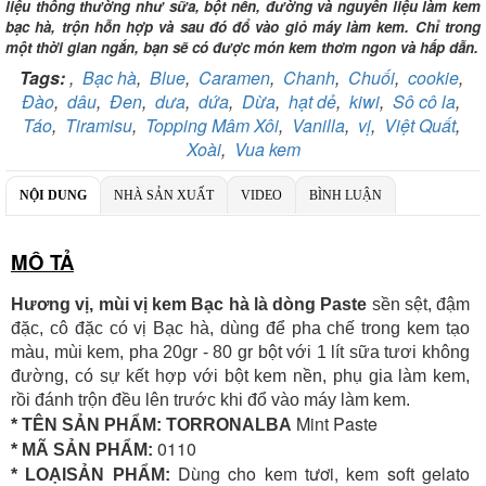
liệu thông thường như sữa, bột nền, đường và nguyên liệu làm kem
Chi nhánh:
Vietcombank Tây Hà Nội
bạc hà, trộn hỗn hợp và sau đó đổ vào giỏ máy làm kem. Chỉ trong
Chủ TK:
CÔNG TY TNHH TADAVINA
một thời gian ngắn, bạn sẽ có được món kem thơm ngon và hấp dẫn.
Số TK:
069 1000 886 001
Tags:
,
Bạc hà
,
Blue
,
Caramen
,
Chanh
,
Chuối
,
cookie
,
Ngân hàng TMCP Việt Nam Thịnh Vượng
Đào
,
dâu
,
Đen
,
dưa
,
dứa
,
Dừa
,
hạt dẻ
,
kiwi
,
Sô cô la
,
Chi nhánh:
Chi nhánh VBbank Hà Nội
Táo
,
Tiramisu
,
Topping Mâm Xôi
,
Vanilla
,
vị
,
Việt Quất
,
Chủ TK:
Nguyễn Văn Tuấn
Xoài
,
Vua kem
Số TK:
222 899 001
Ngân hàng Ngoại thương Việt Nam
NỘI DUNG
NHÀ SẢN XUẤT
VIDEO
BÌNH LUẬN
Chi nhánh:
Chi nhánh Vietcombank Hà Nội
Chủ TK:
Nguyễn Văn Tuấn
Số TK:
1986 883 888
MÔ TẢ
Hương vị, mùi vị kem Bạc hà là dòng Paste
sền sệt, đậm
đặc, cô đặc có vị Bạc hà, dùng để pha chế trong kem tạo
màu, mùi kem, pha 20gr - 80 gr bột với 1 lít sữa tươi không
đường, có sự kết hợp với bột kem nền, phụ gia làm kem,
rồi đánh trộn đều lên trước khi đổ vào máy làm kem.
Mint Paste
* TÊN SẢN PHẨM: TORRONALBA
0110
* MÃ SẢN PHẨM:
Dùng cho kem tươi, kem soft gelato
* LOẠISẢN PHẨM: