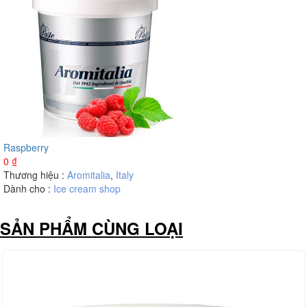
Raspberry
0
₫
Thương hiệu :
Aromitalia
,
Italy
Dành cho :
Ice cream shop
SẢN PHẨM CÙNG LOẠI