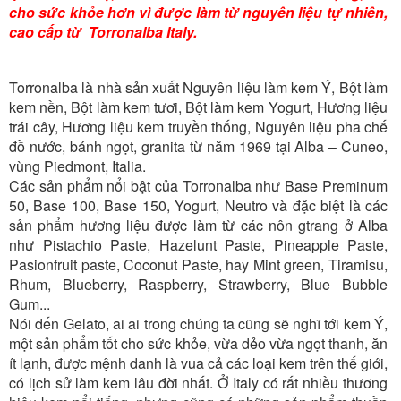
cho sức khỏe hơn vì được làm từ nguyên liệu tự nhiên,
cao cấp từ Torronalba Italy.
Torronalba là nhà sản xuất Nguyên liệu làm kem Ý, Bột làm
kem nền, Bột làm kem tươi, Bột làm kem Yogurt, Hương liệu
trái cây, Hương liệu kem truyền thống, Nguyên liệu pha chế
đồ nước, bánh ngọt, granita từ năm 1969 tại Alba – Cuneo,
vùng Piedmont, Italia.
Các sản phẩm nổi bật của Torronalba như Base Preminum
50, Base 100, Base 150, Yogurt, Neutro và đặc biệt là các
sản phẩm hương liệu được làm từ các nôn gtrang ở Alba
như Pistachio Paste, Hazelunt Paste, Pineapple Paste,
Pasionfruit paste, Coconut Paste, hay Mint green, Tiramisu,
Rhum, Blueberry, Raspberry, Strawberry, Blue Bubble
Gum...
Nói đến Gelato, ai ai trong chúng ta cũng sẽ nghĩ tới kem Ý,
một sản phẩm tốt cho sức khỏe, vừa dẻo vừa ngọt thanh, ăn
ít lạnh, được mệnh danh là vua cả các loại kem trên thế giới,
có lịch sử làm kem lâu đời nhất. Ở Italy có rất nhiều thương