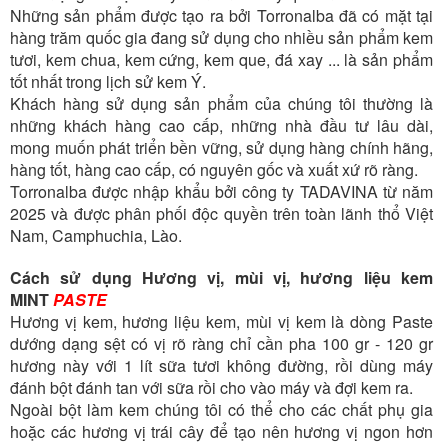
Những sản phẩm được tạo ra bởi Torronalba đã có mặt tại
hàng trăm quốc gia đang sử dụng cho nhiều sản phẩm kem
tươi, kem chua, kem cứng, kem que, đá xay ... là sản phẩm
tốt nhất trong lịch sử kem Ý.
Khách hàng sử dụng sản phẩm của chúng tôi thường là
những khách hàng cao cấp, những nhà đầu tư lâu dài,
mong muốn phát triển bền vững, sử dụng hàng chính hãng,
hàng tốt, hàng cao cấp, có nguyên gốc và xuất xứ rõ ràng.
Torronalba được nhập khẩu bởi công ty TADAVINA từ năm
2025 và được phân phối độc quyền trên toàn lãnh thổ Việt
Nam, Camphuchia, Lào.
Cách sử dụng Hương vị, mùi vị, hương liệu kem
MINT
PASTE
Hương vị kem, hương liệu kem, mùi vị kem là dòng Paste
dướng dạng sệt có vị rõ ràng chỉ cần pha 100 gr - 120 gr
hương này với 1 lít sữa tươi không đường, rồi dùng máy
đánh bột đánh tan với sữa rồi cho vào máy và đợi kem ra.
Ngoài bột làm kem chúng tôi có thể cho các chất phụ gia
hoặc các hương vị trái cây để tạo nên hương vị ngon hơn