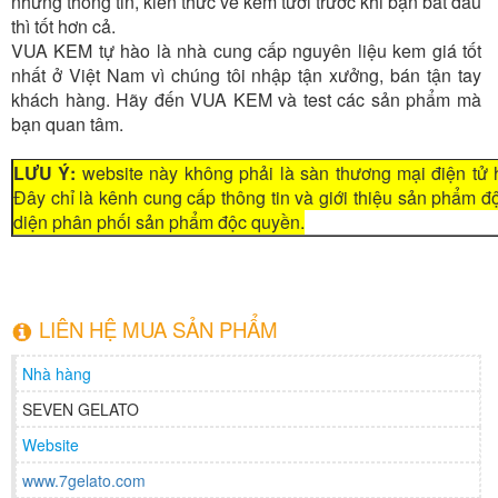
những thông tin, kiến thức về kem tươi trước khi bạn bắt đầu
thì tốt hơn cả.
VUA KEM tự hào là nhà cung cấp nguyên liệu kem giá tốt
nhất ở Việt Nam vì chúng tôi nhập tận xưởng, bán tận tay
khách hàng. Hãy đến VUA KEM và test các sản phẩm mà
bạn quan tâm.
LƯU Ý:
website này không phải là sàn thương mại điện tử 
Đây chỉ là kênh cung cấp thông tin và giới thiệu sản phẩm 
diện phân phối sản phẩm độc quyền.
LIÊN HỆ MUA SẢN PHẨM
Nhà hàng
SEVEN GELATO
Website
www.7gelato.com