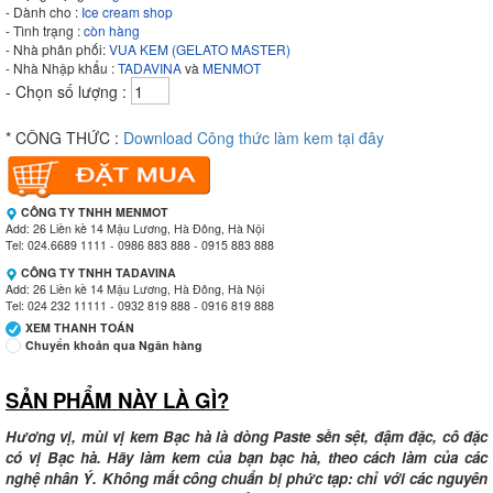
- Dành cho :
Ice cream shop
- Tình trạng :
còn hàng
- Nhà phân phối:
VUA KEM (GELATO MASTER)
- Nhà Nhập khẩu :
TADAVINA
và
MENMOT
- Chọn số lượng :
* CÔNG THỨC :
Download Công thức làm kem tại đây
CÔNG TY TNHH MENMOT
Add: 26 Liền kề 14 Mậu Lương, Hà Đông, Hà Nội
Tel: 024.6689 1111 - 0986 883 888 - 0915 883 888
CÔNG TY TNHH TADAVINA
Add: 26 Liền kề 14 Mậu Lương, Hà Đông, Hà Nội
Tel: 024 232 11111 - 0932 819 888 - 0916 819 888
XEM THANH TOÁN
Chuyển khoản qua Ngân hàng
SẢN PHẨM NÀY LÀ GÌ?
Ngân hàng Ngoại thương Việt Nam
Chi nhánh:
Vietcombank Tây Hà Nội
Chủ TK:
CÔNG TY TNHH MENMOT
Hương vị, mùi vị kem Bạc hà là dòng Paste sền sệt, đậm đặc, cô đặc
Số TK:
069 1000 811 888
có vị Bạc hà. Hãy làm kem của bạn bạc hà, theo cách làm của các
nghệ nhân Ý. Không mất công chuẩn bị phức tạp: chỉ với các nguyên
Ngân hàng Ngoại thương Việt Nam