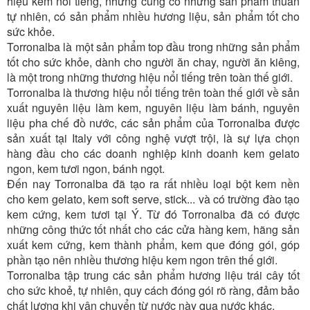
hiệu kem nổi tiếng, nhưng cũng có những sản phẩm thuần
tự nhiên, có sản phẩm nhiều hương liệu, sản phẩm tốt cho
sức khỏe.
Torronalba là một sản phẩm top đầu trong những sản phẩm
tốt cho sức khỏe, dành cho người ăn chay, người ăn kiêng,
là một trong những thương hiệu nổi tiếng trên toàn thế giới.
Torronalba là thương hiệu nổi tiếng trên toàn thế giới về sản
xuất nguyên liệu làm kem, nguyên liệu làm bánh, nguyên
liệu pha chế đồ nước, các sản phẩm của Torronalba được
sản xuất tại Italy với công nghệ vượt trội, là sự lựa chọn
hàng đầu cho các doanh nghiệp kinh doanh kem gelato
ngon, kem tươi ngon, bánh ngọt.
Đến nay Torronalba đã tạo ra rất nhiều loại bột kem nền
cho kem gelato, kem soft serve, stick... và có trường đào tạo
kem cứng, kem tươi tại Ý. Từ đó Torronalba đã có được
những công thức tốt nhất cho các cửa hàng kem, hãng sản
xuất kem cứng, kem thành phẩm, kem que đóng gói, góp
phần tạo nên nhiều thương hiệu kem ngon trên thế giới.
Torronalba tập trung các sản phẩm hương liệu trái cây tốt
cho sức khoẻ, tự nhiên, quy cách đóng gói rõ ràng, đảm bảo
chất lượng khi vận chuyển từ nước này qua nước khác.