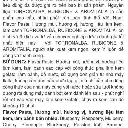
liều dùng đã được ghi rõ trên bao bì sản phẩm. Nguyên
liệu
TORRONALBA, RUBICONE
& AROMITALIA là sản
phẩm cao cấp, phân phối trên toàn lãnh thổ Việt Nam.
Flavor Paste, Hương mùi, hương vị, hương liệu làm kem,
làm bánh
TORRONALBA, RUBICONE
& AROMITALIA ổn
định và & dịch vụ tư vấn chuyên nghiệp được đánh giá tốt
nhất hiện nay. Với
TORRONALBA, RUBICONE
&
AROMITALIA, người sản xuất kem ngon, kem Ý luôn dễ
dàng và thành công.
SỬ DỤNG:
Flavor Paste, Hương mùi, hương vị, hương liệu
làm kem, làm bánh cao cấp với công thức pha làm kem
gelato, làm bánh, đồ nước, sử dụng đơn giản từ nhà máy
Italia, không cần đun nấu phức tạp gì, mà chỉ cần pha đúng
công thức của nhà máy cùng với nước hoặc sữa tươi không
đường rồi dùng máy đánh bột kem đánh lên sau 7 phút nghỉ
rồi rót vào vào máy làm kem Gelato, chạy ra kem sau đó
khoảng 10 phút.
Flavor Paste, Hương mùi, hương vị, hương liệu làm
kem, làm bánh bán nhiều:
Blueberry, Raspberry, Mulberry,
Cherry, Pineapple, Blackberry, Passion fruit, Banana,