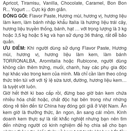
Apricot, Tiramisu, Vanilla, Chocolate, Caramel, Bon Bon
R... Yogurt … Cực kỳ đơn giản.
ĐÓNG GÓI:
Flavor Paste, Hương mùi, hương vị, hương liệu
làm kem, làm bánh nhập khẩu Italia là hương liệu trái cây,
hương liệu truyền thống, bánh, hạt … với trọng lượng là 3 kg
hoặc 3,5 kg hoặc 5 kg và hạn sử dụng 36 tháng, rất dễ bảo
quản.
ƯU ĐIỂM:
Khi người dùng sử dụng Flavor Paste, Hương
mùi, hương vị, hương liệu làm kem, làm bánh
TORRONALBA, Aromitalia hoặc Rubicone, người dùng
không cần thêm trứng, muối, chanh, hay các phụ gia độc
hại khác vào trong kem của mình. Mà chỉ cần làm theo công
thức trên túi với với tỷ lệ sữa tươi, đường, hương liệu kem…
là tuyệt vời luôn.
Giờ hết thời kì bao cấp rồi, đừng bao giờ bán kem chứa
nhiều hóa chất hoặc, chất độc hại bên trong như những
dòng rẻ tiền đến từ China hay đóng gói giả ở Việt Nam. Ăn
kem giờ là thưởng thức, ăn ngon, ăn sang cái mồm. Kinh
doanh kem thực sự là rất khắc nghiệt nhưng bạn nên tìm
đến những người có kinh nghiệm để họ chia sẻ cho bạn