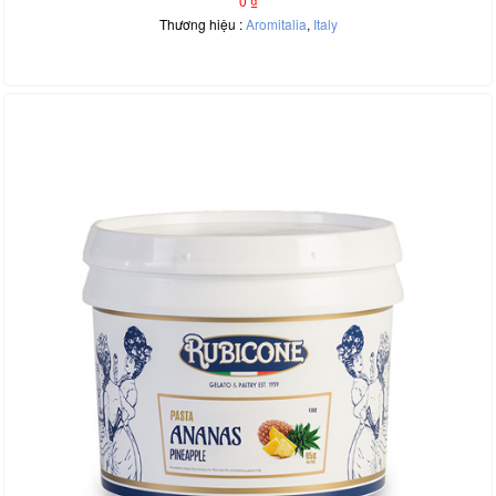
0
₫
Thương hiệu :
Aromitalia
,
Italy