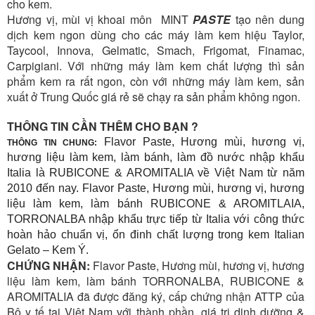
cho kem.
Hương vị, mùi vị khoai môn MINT
PASTE
tạo nên dung
dịch kem ngon dùng cho các máy làm kem hiệu Taylor,
Taycool, Innova, Gelmatic, Smach, Frigomat, Finamac,
Carpigiani. Với những máy làm kem chất lượng thì sản
phẩm kem ra rất ngon, còn với những máy làm kem, sản
xuất ở Trung Quốc giá rẻ sẽ chạy ra sản phẩm không ngon.
THÔNG TIN CẦN THÊM CHO BẠN ?
Flavor Paste, Hương mùi, hương vị,
THÔNG TIN CHUNG:
hương liệu làm kem, làm bánh, làm đồ nước nhập khẩu
Italia là RUBICONE & AROMITALIA về Việt Nam từ năm
2010 đến nay. Flavor Paste, Hương mùi, hương vị, hương
liệu làm kem, làm bánh RUBICONE & AROMITLAIA,
TORRONALBA nhập khẩu trực tiếp từ Italia với công thức
hoàn hảo chuẩn vị, ổn đinh chất lượng trong kem Italian
Gelato – Kem Ý.
CHỨNG NHẬN:
Flavor Paste, Hương mùi, hương vị, hương
liệu làm kem, làm bánh TORRONALBA, RUBICONE &
AROMITALIA đã được đăng ký, cấp chứng nhận ATTP của
Bộ y tế tại Việt Nam với thành phần, giá trị dinh dưỡng &