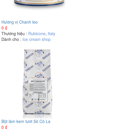
Hương vị Chanh leo
0
₫
Thương hiệu :
Rubicone
,
Italy
Dành cho :
Ice cream shop
Bột làm kem tươi Sô Cô La
0
₫