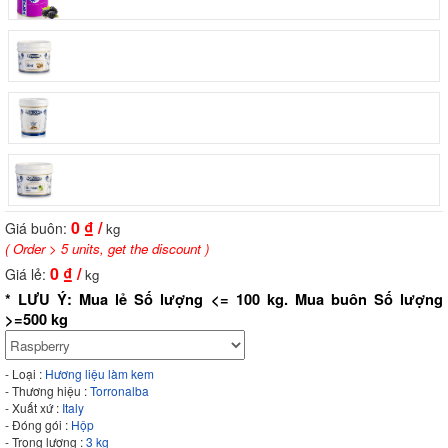
0
₫ /
Giá buôn:
kg
( Order > 5 units, get the discount )
0
₫ /
Giá lẻ:
kg
* LƯU Ý: Mua lẻ Số lượng <= 100 kg. Mua buôn Số lượng
>=500 kg
- Loại :
Hương liệu làm kem
- Thương hiệu :
Torronalba
- Xuất xứ :
Italy
- Đóng gói :
Hộp
- Trọng lượng :
3 kg